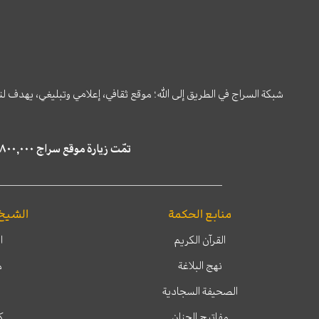
شبكة السراج في الطريق إلى الله؛ موقع ثقافي، إعلامي وتبليغي، يهدف ل
تمّت زيارة موقع سراج ٤,٨٠٠,٠٠٠ مرة خلال الستة أشهر الماضية، كما ظهر في نتائج البحث في محركات البحث٢٢,٢٩٠,٠٠٠ مرّة.
منابع الحكمة
الشيخ
القرآن الكريم
ا
نهج البلاغة
م
الصحيفة السجادية
مفاتيح الجنان
ك