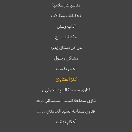
مناسبات إسلامية
تحقيقات ومقالات
آداب وسنن
مكتبة السراج
من كل بستان زهرة
مشاكل وحلول
اختبر نفسك
كنز الفتاوىٰ
فتاوى سماحة السيد الخوئي
ره
فتاوى سماحة السيد السيستاني
دام ظله
فتاوى سماحة السيد الخامنئي
دام ظله
أحكام تهمّك
T
T
I
F