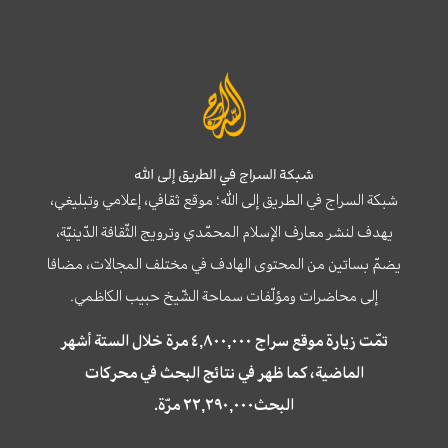
شبكة السراج في الطريق إلى الله
شبكة السراج في الطريق إلى الله؛ موقع ثقافي، إعلامي وتبليغي،
يهدف لنشر معارف الإسلام المحمّدي وترويج الثّقافة الدّينيّة،
يضمّ بساتين من المحتوى الهادف في مختلف المجالات، مضافا
إلى محاضرات ومؤلّفات سماحة الشّيخ حبيب الكاظمي.
تمّت زيارة موقع سراج ٤,٨٠٠,٠٠٠ مرة خلال الستة أشهر
الماضية، كما ظهر في نتائج البحث في محركات
البحث٢٢,٢٩٠,٠٠٠ مرّة.