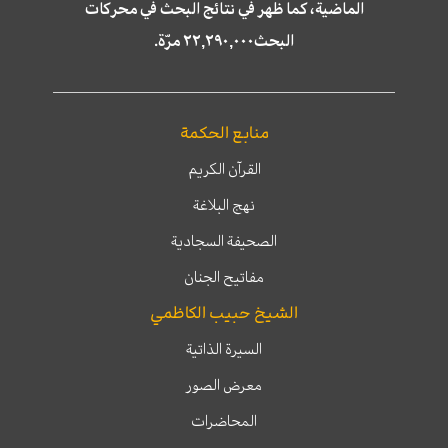
الماضية، كما ظهر في نتائج البحث في محركات
البحث٢٢,٢٩٠,٠٠٠ مرّة.
منابع الحكمة
القرآن الكريم
نهج البلاغة
الصحيفة السجادية
مفاتيح الجنان
الشيخ حبيب الكاظمي
السيرة الذاتية
معرض الصور
المحاضرات