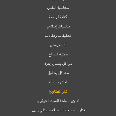
محاسبة النفس
كتابة الوصية
مناسبات إسلامية
تحقيقات ومقالات
آداب وسنن
مكتبة السراج
من كل بستان زهرة
مشاكل وحلول
اختبر نفسك
كنز الفتاوىٰ
فتاوى سماحة السيد الخوئي
ره
فتاوى سماحة السيد السيستاني
دام ظله