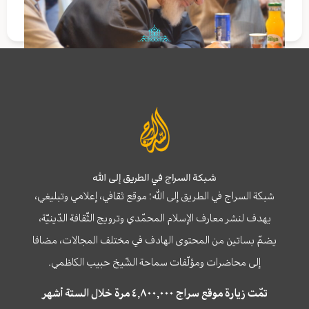
شبكة السراج في الطريق إلى الله
شبكة السراج في الطريق إلى الله؛ موقع ثقافي، إعلامي وتبليغي،
يهدف لنشر معارف الإسلام المحمّدي وترويج الثّقافة الدّينيّة،
يضمّ بساتين من المحتوى الهادف في مختلف المجالات، مضافا
إلى محاضرات ومؤلّفات سماحة الشّيخ حبيب الكاظمي.
تمّت زيارة موقع سراج ٤,٨٠٠,٠٠٠ مرة خلال الستة أشهر