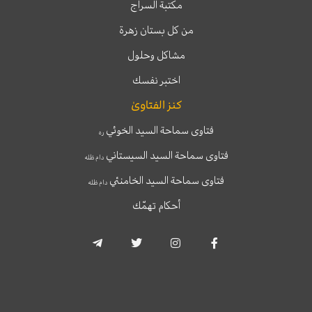
مكتبة السراج
من كل بستان زهرة
مشاكل وحلول
اختبر نفسك
كنز الفتاوىٰ
فتاوى سماحة السيد الخوئي
ره
فتاوى سماحة السيد السيستاني
دام ظله
فتاوى سماحة السيد الخامنئي
دام ظله
أحكام تهمّك
T
T
I
F
e
w
n
a
l
i
s
c
e
t
t
e
g
t
a
b
r
e
g
o
a
r
r
o
m
a
k
-
m
-