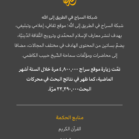
شبكة السراج في الطريق إلى الله
شبكة السراج في الطريق إلى الله؛ موقع ثقافي، إعلامي وتبليغي،
يهدف لنشر معارف الإسلام المحمّدي وترويج الثّقافة الدّينيّة،
يضمّ بساتين من المحتوى الهادف في مختلف المجالات، مضافا
إلى محاضرات ومؤلّفات سماحة الشّيخ حبيب الكاظمي.
تمّت زيارة موقع سراج ٤,٨٠٠,٠٠٠ مرة خلال الستة أشهر
الماضية، كما ظهر في نتائج البحث في محركات
البحث٢٢,٢٩٠,٠٠٠ مرّة.
منابع الحكمة
القرآن الكريم