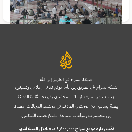
شبكة السراج في الطريق إلى الله
شبكة السراج في الطريق إلى الله؛ موقع ثقافي، إعلامي وتبليغي،
يهدف لنشر معارف الإسلام المحمّدي وترويج الثّقافة الدّينيّة،
يضمّ بساتين من المحتوى الهادف في مختلف المجالات، مضافا
إلى محاضرات ومؤلّفات سماحة الشّيخ حبيب الكاظمي.
تمّت زيارة موقع سراج ٤,٨٠٠,٠٠٠ مرة خلال الستة أشهر