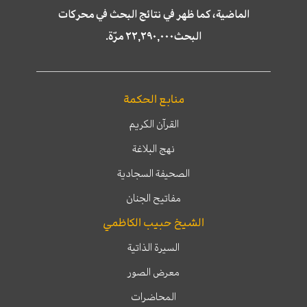
الماضية، كما ظهر في نتائج البحث في محركات
البحث٢٢,٢٩٠,٠٠٠ مرّة.
منابع الحكمة
القرآن الكريم
نهج البلاغة
الصحيفة السجادية
مفاتيح الجنان
الشيخ حبيب الكاظمي
السيرة الذاتية
معرض الصور
المحاضرات