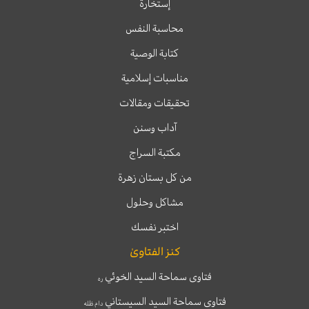
إستخارة
محاسبة النفس
كتابة الوصية
مناسبات إسلامية
تحقيقات ومقالات
آداب وسنن
مكتبة السراج
من كل بستان زهرة
مشاكل وحلول
اختبر نفسك
كنز الفتاوىٰ
فتاوى سماحة السيد الخوئي
ره
فتاوى سماحة السيد السيستاني
دام ظله