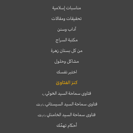
مناسبات إسلامية
تحقيقات ومقالات
آداب وسنن
مكتبة السراج
من كل بستان زهرة
مشاكل وحلول
اختبر نفسك
كنز الفتاوىٰ
فتاوى سماحة السيد الخوئي
ره
فتاوى سماحة السيد السيستاني
دام ظله
فتاوى سماحة السيد الخامنئي
دام ظله
أحكام تهمّك
T
T
I
F