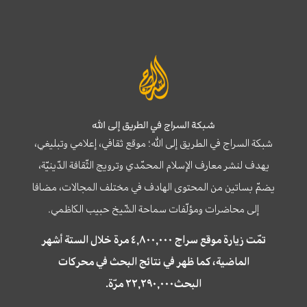
شبكة السراج في الطريق إلى الله
شبكة السراج في الطريق إلى الله؛ موقع ثقافي، إعلامي وتبليغي،
يهدف لنشر معارف الإسلام المحمّدي وترويج الثّقافة الدّينيّة،
يضمّ بساتين من المحتوى الهادف في مختلف المجالات، مضافا
إلى محاضرات ومؤلّفات سماحة الشّيخ حبيب الكاظمي.
تمّت زيارة موقع سراج ٤,٨٠٠,٠٠٠ مرة خلال الستة أشهر
الماضية، كما ظهر في نتائج البحث في محركات
البحث٢٢,٢٩٠,٠٠٠ مرّة.