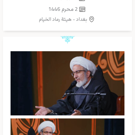
2 محرم 1446
بغداد - هيئة رماد الخيام