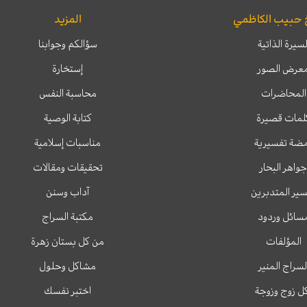
 حبيب الكاظمي
المزيد
لسيرة الذاتية
سؤالكم وجوابنا
عرض الصور
إستخارة
المحاضرات
محاسبة النفس
لمات قصيرة
كتابة الوصية
ضة تفسيرية
مناسبات إسلامية
جواهر البحار
تحقيقات ومقالات
ير المتدبرين
آداب وسنن
سائل وردود
مكتبة السراج
المؤلفات
من كل بستان زهرة
لسراج المنير
مشاكل وحلول
ل زوج وزوجة
اختبر نفسك