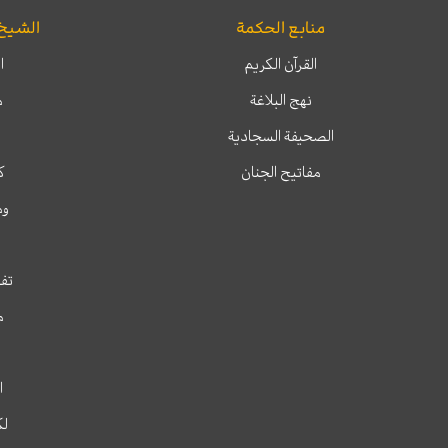
منابع الحكمة
الشيخ
القرآن الكريم
ا
نهج البلاغة
م
الصحيفة السجادية
مفاتيح الجنان
ك
وم
تفس
م
ا
لك