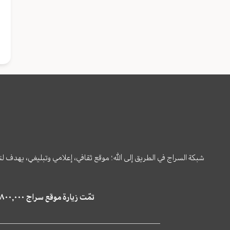
شبكة السراج في الطريق إلى الله؛ موقع ثقافي، إعلامي وتبليغي، يهدف ل
تمّت زيارة موقع سراج ٤,٨٠٠,٠٠٠ مرة خلال الستة أشهر الماضية، كما ظهر في نتائج البحث في محركات البحث٢٢,٢٩٠,٠٠٠ مرّة.