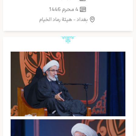
4 محرم 1446
بغداد - هيئة رماد الخيام