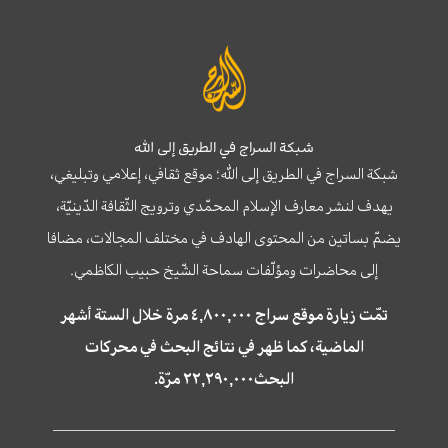
شبكة السراج في الطريق إلى الله
شبكة السراج في الطريق إلى الله؛ موقع ثقافي، إعلامي وتبليغي،
يهدف لنشر معارف الإسلام المحمّدي وترويج الثّقافة الدّينيّة،
يضمّ بساتين من المحتوى الهادف في مختلف المجالات، مضافا
إلى محاضرات ومؤلّفات سماحة الشّيخ حبيب الكاظمي.
تمّت زيارة موقع سراج ٤,٨٠٠,٠٠٠ مرة خلال الستة أشهر
الماضية، كما ظهر في نتائج البحث في محركات
البحث٢٢,٢٩٠,٠٠٠ مرّة.