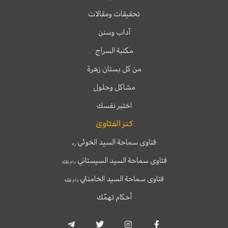
تحقيقات ومقالات
آداب وسنن
مكتبة السراج
من كل بستان زهرة
مشاكل وحلول
اختبر نفسك
كنز الفتاوىٰ
فتاوى سماحة السيد الخوئي
ره
فتاوى سماحة السيد السيستاني
دام ظله
فتاوى سماحة السيد الخامنئي
دام ظله
أحكام تهمّك
T
T
I
F
e
w
n
a
l
i
s
c