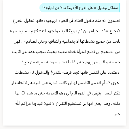
مشاكل وحلول
» هل اتفرغ للأمومة بدلا من التبليغ؟!
تعلمون انه منذ دخول الفتاه في الحياة الزوجيه ، فانها تحاول التفرغ
لانجاح هذه الحياه ومن ثم تربية الابناء والجهد لتنشئتهم مما يضطرها
للحد من جميع نشاطاتها الاجتماعيه والثقافيه وحتى العباديه .. فهل
من الصحيح ان تضع المرأة خطه معينه بحيث تنجب عدد من الابناء
خمسه او اقل وتربيهم حتى اذا ما دخلوا مرحله معينه من حيث
الاعتماد على النفس فانها تجد فرصه للتفرغ والدخول في نشاطات
اخرى ؟.. أم انه من الافضل لها ان كانت قادره على التربيه والانجاب ان
تكثر النسل وتبقى في الدور الرباني وهو الامومه حتى ما شاء الله لها
ذلك ، وهذا يعني انها لن تستطيع التفرغ الا قليلا افيدونا جزاكم الله
خيرا.