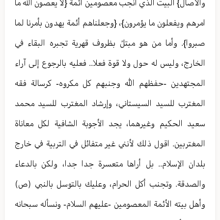
والاصال} البيت الذي أنجب معصومين أئمة {لا يعصون الله ما
امرهم ويفعلون ما يؤمرون}، {وجعلناهم أئمة يهدون بأمرنا لما
صبروا}. وأما من هو مبتلً بظروف قهرية تجبره البقاء في
الخارج، وليس له حول ولا قوة فعلا.. فعليه بالرجوع إلى آراء
المجتهدين -حفظهم الله وجنبهم كل مكروه- كرسالة فقه
المغترب للسيد السيستاني، وإرشاد المغترب للسيد محمد
سعيد الحكيم وغيرهما، يجد الأجوبة الشافية لكل معاناة
المغتربين. اقول ذلك لأنني غير متفائل في التربية في خارج
بلدان الإسلام.. بل أراها متعسرة جدا جدا، ولكن بالدعاء
والصدقة. وتجنب أكل الحرام، وعليك بالتوسل بالنبي (ص)
وأهل بيته الأئمة المعصومين -عليهم السلام- ونسأله سبحانه