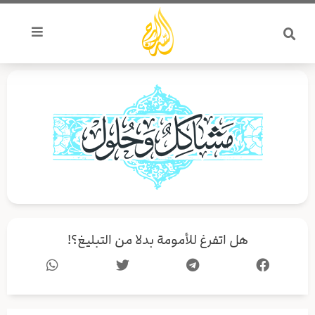
خطي
لى
لمحتوى
هل اتفرغ للأمومة بدلا من التبليغ؟!