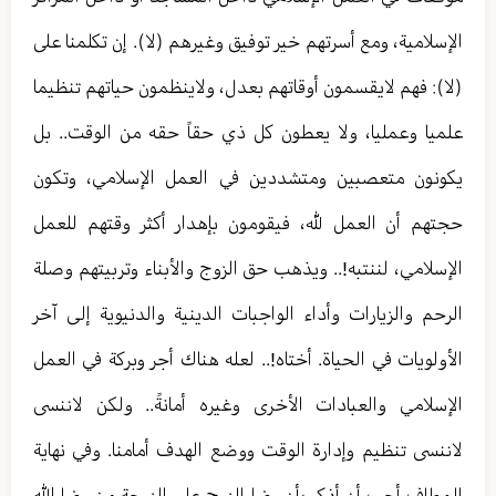
الإسلامية، ومع أسرتهم خير توفيق وغيرهم (لا). إن تكلمنا على
(لا): فهم لايقسمون أوقاتهم بعدل، ولاينظمون حياتهم تنظيما
علميا وعمليا، ولا يعطون كل ذي حقاً حقه من الوقت.. بل
يكونون متعصبين ومتشددين في العمل الإسلامي، وتكون
حجتهم أن العمل لله، فيقومون بإهدار أكثر وقتهم للعمل
الإسلامي، لننتبه!.. ويذهب حق الزوج والأبناء وتربيتهم وصلة
الرحم والزيارات وأداء الواجبات الدينية والدنيوية إلى آخر
الأولويات في الحياة. أختاه!.. لعله هناك أجر وبركة في العمل
الإسلامي والعبادات الأخرى وغيره أمانةً.. ولكن لاننسى
لاننسى تنظيم وإدارة الوقت ووضع الهدف أمامنا. وفي نهاية
المطاف أحب أن أذكر بأن رضا الزوج على الزوجة من رضا الله