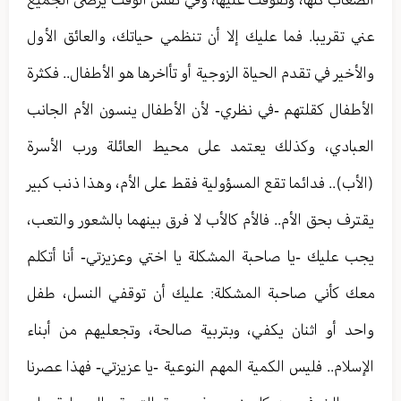
عني تقريبا. فما عليك إلا أن تنظمي حياتك، والعائق الأول
والأخير في تقدم الحياة الزوجية أو تأاخرها هو الأطفال.. فكثرة
الأطفال كقلتهم -في نظري- لأن الأطفال ينسون الأم الجانب
العبادي، وكذلك يعتمد على محيط العائلة ورب الأسرة
(الأب).. فدائما تقع المسؤولية فقط على الأم، وهذا ذنب كبير
يقترف بحق الأم.. فالأم كالأب لا فرق بينهما بالشعور والتعب،
يجب عليك -يا صاحبة المشكلة يا اختي وعزيزتي- أنا أتكلم
معك كأني صاحبة المشكلة: عليك أن توقفي النسل، طفل
واحد أو اثنان يكفي، وبتربية صالحة، وتجعليهم من أبناء
الإسلام.. فليس الكمية المهم النوعية -يا عزيزتي- فهذا عصرنا