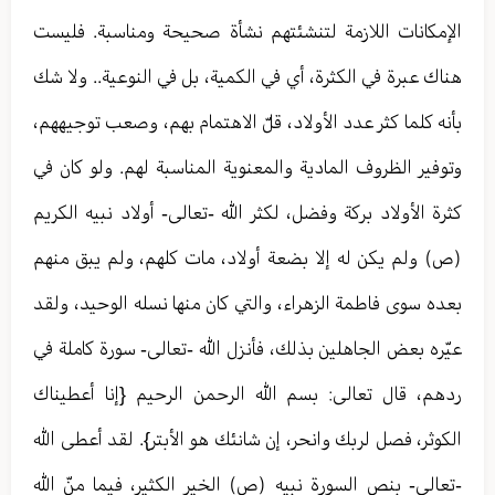
الإمكانات اللازمة لتنشئتهم نشأة صحيحة ومناسبة. فليست
هناك عبرة في الكثرة، أي في الكمية، بل في النوعية.. ولا شك
بأنه كلما كثر عدد الأولاد، قلّ الاهتمام بهم، وصعب توجيههم،
وتوفير الظروف المادية والمعنوية المناسبة لهم. ولو كان في
كثرة الأولاد بركة وفضل، لكثر الله -تعالى- أولاد نبيه الكريم
(ص) ولم يكن له إلا بضعة أولاد، مات كلهم، ولم يبق منهم
بعده سوى فاطمة الزهراء، والتي كان منها نسله الوحيد، ولقد
عيّره بعض الجاهلين بذلك، فأنزل الله -تعالى- سورة كاملة في
ردهم، قال تعالى: بسم الله الرحمن الرحيم {إنا أعطيناك
الكوثر، فصل لربك وانحر، إن شانئك هو الأبتر}. لقد أعطى الله
-تعالى- بنص السورة نبيه (ص) الخير الكثير، فيما منّ الله