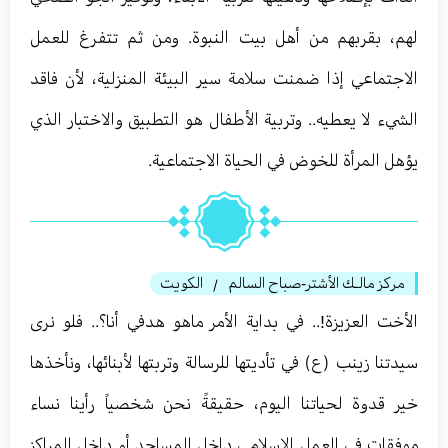
لهم، بقربهم من أهل بيت النبوة. ومن ثم تتفرغ للعمل
الاجتماعي إذا ضمنت سلامة سير البيئة المنزلية، لأن فاقد
الشيء لا يعطيه.. وتربية الأطفال هو التطبيق والاختبار الذي
يؤهل المرأة للخوض في الحياة الاجتماعية.
مركز مالـك الأشتر-صباح السالم
الكويت
/
الأخت العزيزة!.. في بداية الأمر ماهو هدفي أنا؟.. فلو نرى
سيدتنا زينب (ع) في تأديتها للرسالة وتربتها لأبنائها، ونأخذها
خير قدوة لحياتنا اليوم، حقيقةً نحن شخصياً رأينا نساء
موفقات في العمل الإسلامي داخل المساجد أو داخل المراكز