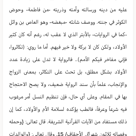
عليه من دينه ورسالته وأمته وذريته -من فاطمة- وحوض
الكوثر في جنته. ووصف شانئه -مبغضه- وهو العاص بن وائل
-كما في الروايات- بالأبتر الذي لا عقب له، رغم أنه كان كثير
الأولاد، ولكن كان لا بركة ولا خير فيهم. أما ما روي: (تكاثروا،
فإني مفاخر فيكم الأمم).. فالرواية لا تدل على زيادة عدد
الأولاد بشكل مطلق، بل تحث على التكاثر، بمعنى الزواج
والإنجاب، علماً بأن سند الرواية ضعيف، ولا يصح الاحتجاج
بها في المقام. وعلى أي حال، فإن تنظيم النسل أمر مرغوب
فيه شرعاً وعرفاً، فالطب يؤكده لسلامة الأم والأولاد، كما إن
ذلك مستفاد من الآيات القرآنية الشريفة. قال تعالى: {وحمله
وفصاله ثلاثون شهرا}.. الأحقاف/ 15. وقال تعالى: {والوالدات