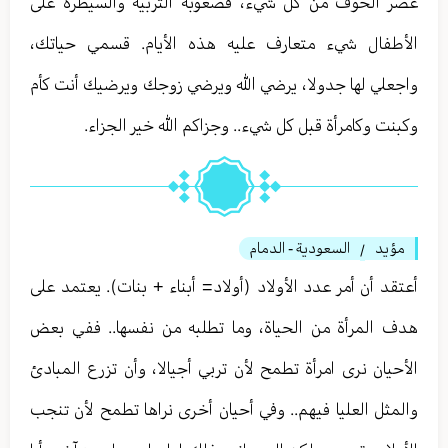
عصر الخوف من كل شيء، فصعوبة التربية والسيطرة على
الأطفال شيء متعارف عليه هذه الأيام. قسمي حياتك،
واجعلي لها جدولا، يرضي الله ويرضي زوجك ويرضيك أنت كأم
وكبنت وكامرأة قبل كل شيء.. وجزاكم الله خير الجزاء.
مؤيد
السعودية - الدمام
/
أعتقد أن أمر عدد الأولاد (أولاد= أبناء + بنات). يعتمد على
هدف المرأة من الحياة، وما تطلبه من نفسها.. ففي بعض
الأحيان نرى امرأة تطمح لأن تربي أجيالا، وأن تزرع المبادئ
والمثل العليا فيهم.. وفي أحيان أخرى نراها تطمح لأن تنجب