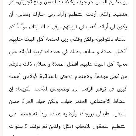
إن تنظيم النسل أمر جيد، وخلاف ذلك-من واقع تجربتي- أمر
متعب.. ولكني أردت التنظيم وأراد ربي -تبارك وتعالى- أن
يكون لي أولاد أتعب في تربيتهم، وفي ذلك ابتلاء -وأسألكم
الدعاء بالتوفيق- ولكن وفقني ربي لخدمة أهل البيت -عليهم
أفضل الصلاة والسلام- وذلك في حد ذاته تربية للأولاد على
محبة أهل البيت عليهم أفضل الصلاة والسلام، ذلك بالرغم
من كوني موظفاً. ولاهتمام زوجتي بالمذاكرة لأولادي أهمية
كبرى في توفير الوقت لي. ونصيحتي للأخت الكريمة: إن
النشاط الاجتماعي المثمر جهاد.. ولكن جهاد المرأة حسن
التبعل.. فابدئي بزوجك وأرضيه عنك، وإذا تفاهمتما على
التنظيم المعقول للانجاب (مثل: ولدين ثم توقف 5 سنوات