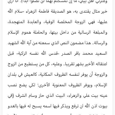
وعترتي أهل بيتي، ما إن تمسكتم بهما لن تضلوا أبدا). أنا أرى
خير مثال يقتدى به، هو الصديقة فاطمة الزهراء -سلام الله
عليها- فهي الزوجة المخلصة الوفية، والعابدة المتهجدة،
والمبلغة الرسالية من داخل بيتها، والحاملة هموم الإسلام
والرسالة.. هذا مضمون النص الذي سمعته من آية الله الشهيد
السعيد محمد باقر الصدر -قدس الله نفسه الزكية- قبل
اعتقاله الأخير بشهر تقريبا.. وعليه، كل من يستطيع من الزوج
والزوجة أن يوفر لنفسه الظروف المكانية، كالعيش في بلدان
الإسلام، ويوفر الظروف المعنوية الأخرى؛ لكي يضع نصب
عينه بيت علي والزهراء، البيت الذي حاز وسام الشرف {في
بيوت اذن الله ان ترفع ويذكر فيها اسمه يسبح له فيها بالغدو