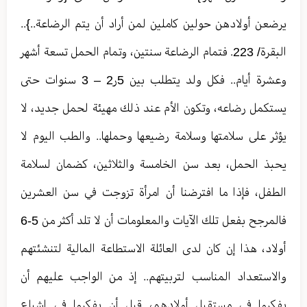
يرضعن أولادهن حولين كاملين لمن أراد أن يتم الرضاعة..}..
البقرة/ 223. فتمام الرضاعة سنتين، وتمام الحمل تسعة أشهر
وعشرة أيام.. فكل ولد يتطلب بين 5ر2 – 3 سنوات حتى
يستكمل رضاعه، وتكون الأم عند ذلك مهيئة لحمل جديد، لا
يؤثر على سلامتها وسلامة رضيعها وحملها.. والطب اليوم لا
يحبذ الحمل، بعد سن الخامسة والثلاثين، كضمان لسلامة
الطفل، فإذا ما افترضنا أن امرأة تزوجت في سن العشرين
فالمرجح بفعل تلك الآيات والمعلومات أن لا تلد أكثر من 5-6
أولاد، هذا إن كان لدى العائلة الاستطاعة المالية لتنشئتهم
والاستعداد المناسب لتربيتهم.. إذ من الواجب عليهم أن
يفكروا في مستقبل أولادهم، قبل أن يفكروا في إشباع