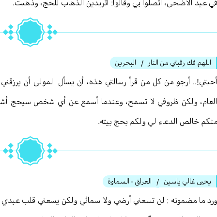
ي عيد الأضحى، اتصلوا بي وقالوا: أتريدين الذهاب للحج، وذهبت.
اللهم فك رقبتي من النار
البحرين
/
حبتي!.. أرجو من كل من قرأ رسالتي هذه، أن يسأل المولى أن يرزقني
لعام، ولكن ظروفي لا تسمح، وعندما أسمع عن أي شخص سيحج أشعر ب
نكم خالص الدعاء لي ولكم بحج بيته.
يحيى غالي ياسين
العراق - السماوة
/
رد ما مضمونه : لن تسعني أرضي ولا سمائي ولكن يسعني قلب عبدي ال