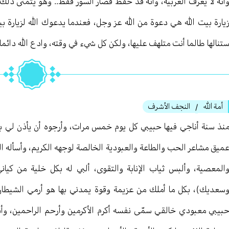
أنه لا يعرف العربية، وأنه قد حفظ قصار السور فقط.. وهو يتمنى ذلك
يارة بيت الله هي دعوة من الله عز وجل، فعندما يدعوك الله لزيارة 
تنالها طالما أنت متلهف عليها، ولكن كل شيء في وقته، وادع الله دائما 
أمة الله
النجف الأشرف
/
نذ سنة أناجي فيها حبيبي كل يوم خمس مرات، وأرجوه أن يأذن لي بالذ
ميق مشاعر الحب والطاعة والعبودية الخالصة لوجهه الكريم، وأسأله ال
المعصية، وألبس ثياب الإنابة والتقوى، ألبي له بكل خلية من كيا
سعديك)، بكل ما أملك من عزيمة وقوة يمدني بها هو أرمي الشيطا
بيبي معبودي خالقي سمّى نفسه أكرم الأكرمين وأرحم الراحمين، وأنا 