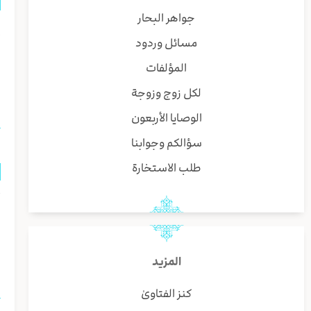
جواهر البحار
إ
مسائل وردود
ف
المؤلفات
ي
لكل زوج وزوجة
الوصايا الأربعون
سؤالكم وجوابنا
طلب الاستخارة
أ
ي
و
المزيد
كنز الفتاوىٰ