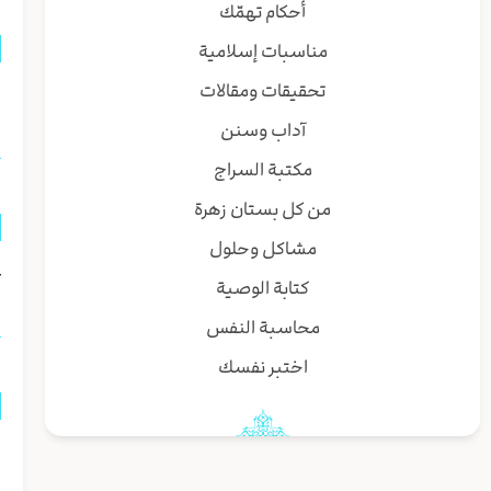
أحكام تهمّك
مناسبات إسلامية
تحقيقات ومقالات
أ
آداب وسنن
مكتبة السراج
من كل بستان زهرة
مشاكل وحلول
ع
كتابة الوصية
محاسبة النفس
اختبر نفسك
أ