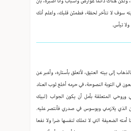
، ولكن هناك دائما عوارض وأسباب وأنا أصبره، بأن
بيته سوف لا تتأخر لحظة، فطمئن قلبك، واعلم أنك
ولا تيأس.
هاب إلى بيته العتيق، لأتعلق بأستاره، وأعبر عن
عون في التوبة النصوحة، في حرمه أخلع ثوب العناد
ني وروحي المتعلقة بأمل أن يكون الجواب (لبيك
ن الذي يلازمني ويوسوس في صدري فأنتصر عليه.
أمته الضعيفة التي لا تملك لنفسها ضرا ولا نفعا