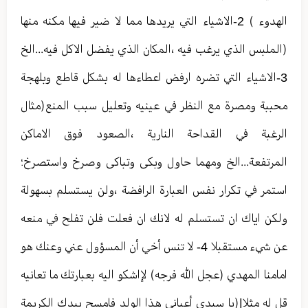
الهدوء ) 2-الاشياء التي يريدها مما لا ضير فيها مكنه منها
(الملبس الذي يرغب فيه ،المكان الذي يفضل الاكل فيه...الخ
3-الاشياء التي تضره ارفض اعطاءها له بشكل قاطع وبلهجة
محببة ومصرة مع النظر في عينيه وتعليل سبب المنع(مثال
الرغبة في القداحة النارية ،الصعود فوق الاماكن
المرتفعة...الخ ومهما حاول وبكى وتباكى وصرخ واستصرخ؛
استمر في تكرار نفس العبارة الرافضة ،ولن يستسلم بسهولة
ولكن اياك ان تستسلم له لانك ان فعلت فلن تفلح في منعه
عن شيء مستقبلا 4- لا تنس أخي أن المسؤول عني وعنك هو
امامنا المهدي (عجل الله فرجه) لإاشكو اليه بعبارتك ما تعانيه
قل له مثلا|(يا سيدي أعياني هذا الولد فامسح بيدك الكريمة