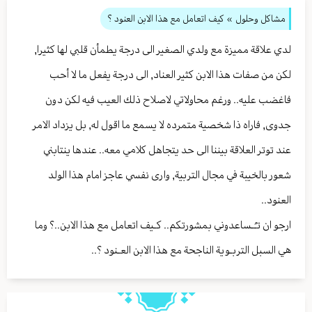
مشاكل وحلول
» كيف اتعامل مع هذا الابن العنود ؟
لدي علاقة مميزة مع ولدي الصغير الى درجة يطمأن قلبي لها كثيرا,
لكن من صفات هذا الابن كثير العناد, الى درجة يفعل ما لا أحب
فاغضب عليه.. ورغم محاولاتي لاصلاح ذلك العيب فيه لكن دون
جدوى, فاراه ذا شخصية متمرده لا يسمع ما اقول له, بل يزداد الامر
عند توتر العلاقة بيننا الى حد يتجاهل كلامي معه.. عندها ينتابني
شعور بالخيبة في مجال التربية, وارى نفسي عاجز امام هذا الولد
العنود..
ارجو ان تـُـساعدوني بمشورتكم.. كـيف اتعامل مع هذا الابن..؟ وما
هي السبل التربـوية الناجحة مع هذا الابن العـنود ؟..