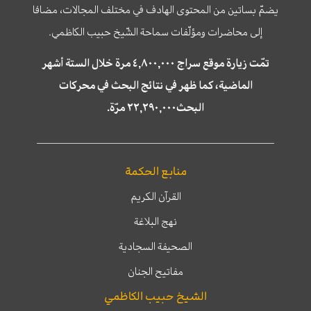
يضمّ بساتين من المحتوى الهادف في مختلف المجالات، مضافا
إلى محاضرات ومؤلّفات سماحة الشّيخ حبيب الكاظمي.
تمّت زيارة موقع سراج ٤,٨٠٠,٠٠٠ مرة خلال الستة أشهر
الماضية، كما ظهر في نتائج البحث في محركات
البحث٢٢,٢٩٠,٠٠٠ مرّة.
منابع الحكمة
القرآن الكريم
نهج البلاغة
الصحيفة السجادية
مفاتيح الجنان
الشيخ حبيب الكاظمي