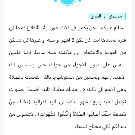
موسوي
العراق
/
السلام عليكم الحل يكمن في ثلاث امور: اولا: الاقلاع تماما في
فتره تحددها انت كان تكن 6 اشهر او سنه او غيرها كي تتمكن
من العودة والاهتمام الى ماكنت عليه سابقا. ثانيا: تلقين
النفس على قبول الاجواء من حولك حتى يتسسنى لك
الاهتمام بهم وتحسين من مستوياتهم. ثالثا: التمسك بالصلاة
وهي الاهم في ذلك لان هنالك معادله ثابته اضاعة الصلوات
تجعل العبد يتبع الشهوات كما في الايه القرانية: (فَخَلَفَ مِنْ
بَعْدِهِمْ خَلْفٌ أَضَاعُوا الصَّلاةَ وَاتَّبَعُوا الشَّهَوَاتِ) . لاتنسوني من
دعائكم فاني محتاج للدعاء