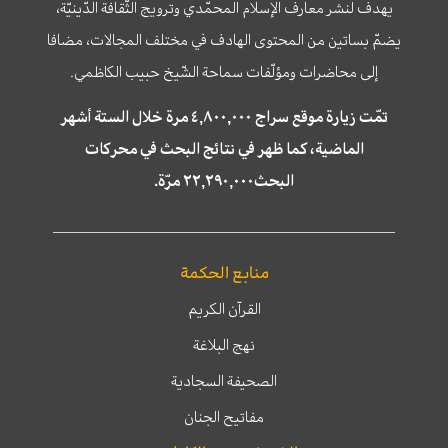
يهدف لنشر معارف الإسلام المحمّدي وترويج الثّقافة الدّينيّة،
يضمّ بساتين من المحتوى الهادف في مختلف المجالات، مضافا
إلى محاضرات ومؤلّفات سماحة الشّيخ حبيب الكاظمي.
تمّت زيارة موقع سراج ٤,٨٠٠,٠٠٠ مرة خلال الستة أشهر
الماضية، كما ظهر في نتائج البحث في محركات
البحث٢٢,٢٩٠,٠٠٠ مرّة.
منابع الحكمة
القرآن الكريم
نهج البلاغة
الصحيفة السجادية
مفاتيح الجنان