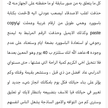
كل ما يتعلق به من صور سابقة او ما حفظته على الجهاز منه 2-
حذفت اغلب الاصدقاء ليصعب عودتي اليه 3-قمت بكتابة
باسوورد وهمي طويل من ارقام غريبة وعملت لهاcopy
paste وكذلك الايميل وحذفت الرقم المرتبط به ليمنع
رجوعي او استعادة الباسوورد بضعة ايام وستعتاد على عدم
وجوده 4-عاهد الله انك ستلتزم ب 40 يوم وهو المعين بعدها
فلا تتخيل اخي الكريم كمية الراحة التي عشتها ، حتى مستواي
الدراسي عاد افضل من ذي قبل ، وستشعر بقيمة وقتك وكم
يؤثر على بناء حياتك فكل يوم بامكانك انجاز شيء جديد او
تغيير في حياتك فيا للاسف بتضييعه باتنظار لايك او تعليق
وسترى كم من التوافه والامور الساذجة يشغل الناس انفسهم