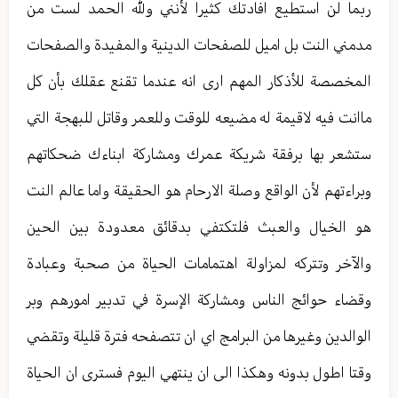
ربما لن استطيع افادتك كثيرا لأنني ولله الحمد لست من
مدمني النت بل اميل للصفحات الدينية والمفيدة والصفحات
المخصصة للأذكار المهم ارى انه عندما تقنع عقلك بأن كل
ماانت فيه لاقيمة له مضيعه للوقت وللعمر وقاتل للبهجة التي
ستشعر بها برفقة شريكة عمرك ومشاركة ابناءك ضحكاتهم
وبراءتهم لأن الواقع وصلة الارحام هو الحقيقة واما عالم النت
هو الخيال والعبث فلتكتفي بدقائق معدودة بين الحين
والآخر وتتركه لمزاولة اهتمامات الحياة من صحبة وعبادة
وقضاء حوائج الناس ومشاركة الإسرة في تدبير امورهم وبر
الوالدين وغيرها من البرامج اي ان تتصفحه فترة قليلة وتقضي
وقتا اطول بدونه وهكذا الى ان ينتهي اليوم فسترى ان الحياة