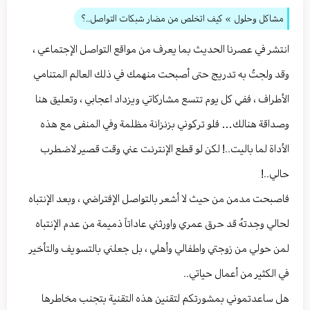
مشاكل وحلول
» كيف اتخلص من مضار شبكات التواصل..؟
انتشر في عصرنا الحديث بما يعرف من مواقع التواصل الإجتماعي ،
وقد ولجتُ به تدريج حتى أصبحت منهمك في ذلك العالم المتنامي
الأطراف ، ففي كل يوم تتسع مشاركاتي ويزداد اعجابي ، وتعليق هنا
وصداقة هنالك… فلو تركوني بزنزانة مظلمة وفي المنفى مع هذه
الأداة لما باليت..! لكن لو قطع الإنترنت عني وقت قصير لاضطرب
حالي..!
فاصبحت مدمن من حيث لا أشعر بالتواصل الإفتراضي ، وبعد الإنتباه
لحالي وجدتهُ قد حرق عمري واورثني عاداتاً ذميمة من عدم الإنتباه
لمن حولي من زوجتي واطفالي وأهلي ، بل جعلني بالتسويف والتأخير
في الكثير من أعمال حياتي..
هل ساعدتموني بمشورتكم لتقنين هذه التقنية بتجنب مخاطرها