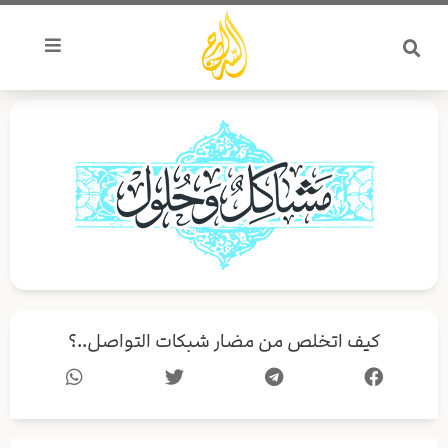
خطي
لى
لمحتوى
كيف اتخلص من مضار شبكات التواصل..؟