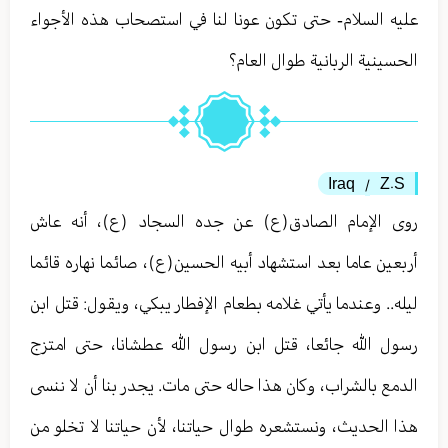
عليه السلام- حتى تكون عونا لنا في استصحاب هذه الأجواء
الحسينية الربانية طوال العام؟
Iraq
Z.S
/
روى الإمام الصادق(ع) عن جده السجاد (ع)، أنه عاش
أربعين عاما بعد استشهاد أبيه الحسين(ع)، صائما نهاره قائما
ليله.. وعندما يأتي غلامه بطعام الإفطار يبكي، ويقول: قتل ابن
رسول الله جائعا، قتل ابن رسول الله عطشانا، حتى امتزج
الدمع بالشراب، وكان هذا حاله حتى مات. يجدر بنا أن لا ننسى
هذا الحديث، ونستشعره طوال حياتنا، لأن حياتنا لا تخلو من