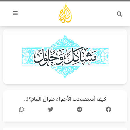
خطي
لى
لمحتوى
كيف أستصحب الأجواء طوال العام؟!..