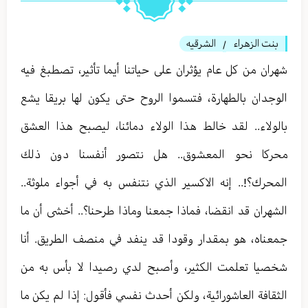
بنت الزهراء
الشرقيه
/
شهران من كل عام يؤثران على حياتنا أيما تأثير، تصطبغ فيه
الوجدان بالطهارة، فتسموا الروح حتى يكون لها بريقا يشع
بالولاء.. لقد خالط هذا الولاء دمائنا، ليصبح هذا العشق
محركا نحو المعشوق.. هل نتصور أنفسنا دون ذلك
المحرك؟!.. إنه الاكسير الذي نتنفس به في أجواء ملوثة..
الشهران قد انقضا، فماذا جمعنا وماذا طرحنا؟.. أخشى أن ما
جمعناه، هو بمقدار وقودا قد ينفد في منصف الطريق. أنا
شخصيا تعلمت الكثير، وأصبح لدي رصيدا لا بأس به من
الثقافة العاشورائية، ولكن أحدث نفسي فأقول: إذا لم يكن ما