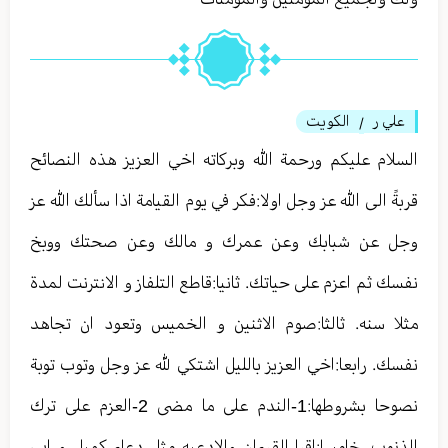
علي ر
الكويت
/
السلام عليكم ورحمة الله وبركاته اخي العزيز هذه النصائح
قربةً الى الله عز وجل اولا:فكر في يوم القيامة اذا سألك الله عز
وجل عن شبابك وعن عمرك و مالك وعن صحتك ووبخ
نفسك ثم اعزم على حياتك. ثانيا:قاطع التلفاز و الانترنت لمدة
مثلا سنه. ثالثا:صوم الاثنين و الخميس وتعود ان تجاهد
نفسك. رابعا:اخي العزيز بالليل اشتكي لله عز وجل وتوب توبة
نصوحا بشروطها:1-الندم على ما مضى 2-العزم على ترك
الذنوب. خامسا:اقرا القرءان والادعيه مثل دعاء كميل و ابي