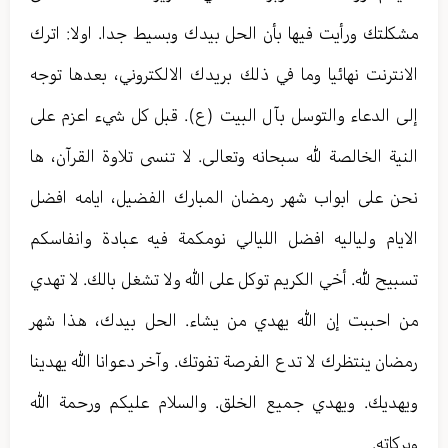
مشكلتك ورأيت فيها بأن الحل بيدك وبسيط جدا. اولا: اترك
الانترنت نهائيا وما في ذلك بريدك الالكتروني، بعدها توجه
إلى الدعاء والتوسل بآل البيت (ع). قبل كل شيء اعزم على
النية الخالصة لله سبحانه وتعالى. لا تنسى تلاوة القرآن، ها
نحن على ابواب شهر رمضان المبارك الفضيل، ايامه افضل
الايام ولياليه افضل الليالي نومكمة فيه عبادة وانفاسكم
تسبيح لله. أخي الكريم توكل على الله ولا تشغل بالك. لا تهدي
من احببت إن الله يهدي من يشاء. الحل بيدك، هذا شهر
رمضان ينتظرك لا تدع الفرصة تفوتك. وآخر دعوانا الله يهدينا
ويهديك. ويهدي جميع الخلق. والسلام عليكم ورحمة الله
وبركاته.