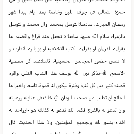
حمزة الثمالي في جوف الليل وخاصة بعد ايام يبدا شهر
رمضان المبارك. سادسا:التوسل بمحمد وال محمد والتوسل
بالزهراء سلام الله عليها. سابعا:لا تجعل عند فراغ واقضيه اما
بقراءة القرءان او بقراءة الكتب الاخلاقيه او بز يا رة الاقارب و
لا تنسى حضور المجالس الحسينية. ثامنا:عند كل معصية
-لاسمح الله-تذكر نبي الله يوسف هذا الشاب التقي واقرء
قصته كثيرا بين كل فترة وفترة ليكون لنا قدوة. تاسعا واخيرا:ما
المانع ان تطلب من صاحب الزمان انيُدخلك في عنايته ورعايته
وان تدعو له بالفرج فكما انك تدعو له كذلك هو -ارواحنا له
افداء-يدعو لك ولجميع المؤمنين. ولا هذا الحديث قال