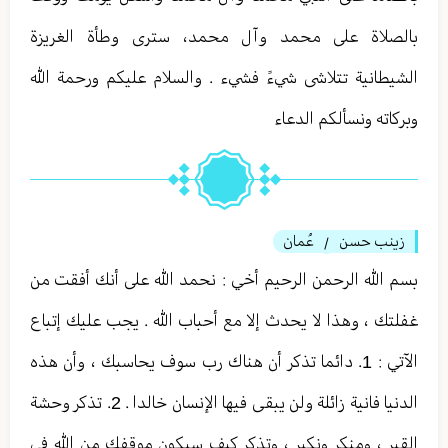
بالصلاة على محمد وآل محمد، سترى وطأة الغريزة
الشيطانية تتلاشى شيءً فشيء . والسلام عليكم ورحمة الله
وبركاته ونسألكم الدعاء
زينب حسن
عُمان
/
بسم الله الرحمن الرحيم أخي : نحمد الله على أنك أفقت من
غفلتك ، وهذا لا يحدث إلا مع أحباب الله . يجب عليك إتباع
الآتي : 1. دائما تذكر أن هناك رب سوف يحاسبك ، وأن هذه
الدنيا فانية زائلة ولن يبقى فيها الإنسان خالدا . 2. تذكر وحشة
القبر ، ومنكر ونكير ، وتذكر كيف سيكون موقفك من الله في