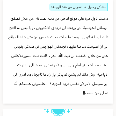
مشاكل وحلول
» انقذونى من هذه الورطة!
دخلت لاول مرة على موقع اباحى من باب الصدفة ، من خلال تصفح
الرسائل الجهنمية التى وردت الى بريدى الالكترونى ، ويا ليتنى لم افتح
تلك الرسالة الاولى .. وبعدها بدات ابحث بنفسي عن مثل هذه المواقع
الى ان اصبحت مدمنا عليها ، فجاءتنى الهواجس فى صلاتى ونومى
حتى من خلال الذهاب الى بيت الله الحرام كانت تلك الصور تلاحقنى
ايضا ، مما اخجلنى امام ربى !! .. والامر تعدى بعدها الى القنوات
الاباحية ، وكل ذلك لم يشبع غريزتى بل زادها تاججا ، وما ادرى الى
اين سيصل الامر لان نفسي تريد المزيد ؟!.. خلصونى خلصكم الله
تعالى من غضبه!!