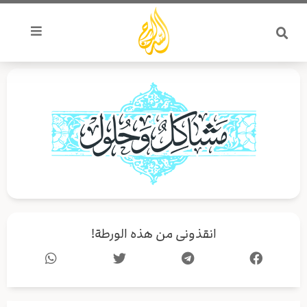
خطي
لى
لمحتوى
انقذونى من هذه الورطة!