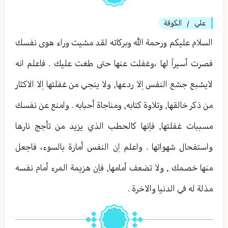
علي
الكوفة
/
السلام عليكم ورحمة الله وبركاته لقد مشيت وراء هوى نفسك
فصرت أسيراً لها ،وغفلت عنها حتى طغت عليك . فاعلم انه
لايشبع جشع النفس اِلا ردعها, ولا ينجي من غفلتها اِلا الاكثار
من ذكر خالقها, وتلاوة كتابه, ومناجاة أحبابه . وامنع عن نفسك
مسببات غفلتها, فاِنها كالحطب الذي يزيد من تأجج نارها
واستفحال شهواتها . واعلم اِن النفس أمارة بالسوء، فاجعل
منها خصمك , ولا تضعف أمامها, فاِن هزيمة المرء أمام نفسه
مذلة له في الدنيا والاخرة .