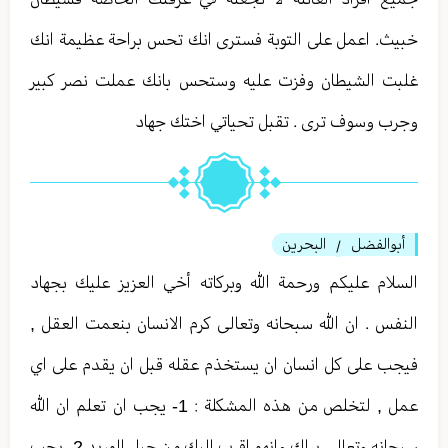
خبيث. اعمل على التوبة فسترى انك تحس براحة عظيمة انك
غلبت الشيطان وفزت عليه وستحس بانك عملت نصر كبير
وجرب وسوف ترى . تقبل تحياتي اختك جهاد
أبوالفضل
البحرين
/
السلام عليكم ورحمة الله وبركاته أخي العزيز عليك بجهاد
النفس . ان الله سبحانه وتعالى كرم الانسان بنعمت العقل ,
فيجب على كل انسان ان يستخذم عقله قبل ان يقدم على اي
عمل , لتخلص من هذه المشكلة : 1- يجب ان تعلم ان الله
سبحانه وتعالى يراك وانهو اقرب اليك من حبل الوريد 2- يجب