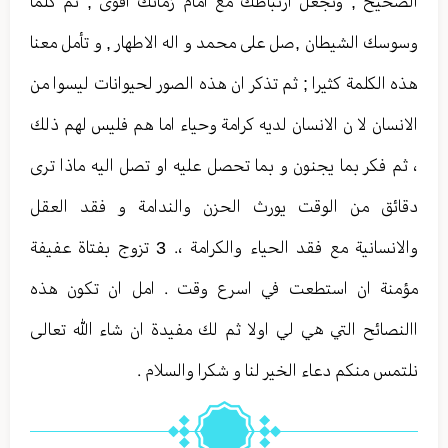
الصحيح ; وتجعل ارتباطك مع امام زمانك اقوى , ثم كلما
وسوسك الشيطان ,صل على محمد و اله الاطهار , و تأمل معنا
هذه الكلمة كثيرا ; ثم تذكر ان هذه الصور لحيوانات ليسوا من
الانسان لا ن الانسان لديه كرامة وحياء اما هم فليس لهم ذلك
، ثم فكر بما يجنون و بما تحصل عليه او تصل اليه ماذا ترى
دقائق من الوقت يورث الحزن والندامة و فقد العقل
والانسانية مع فقد الحياء والكرامة ،. 3 تزوج بفتاة عفيفة
مؤمنة ان استطعت في اسرع وقت . امل ان تكون هذه
االنصائح التي هي لي اولا ثم لك مفيدة ان شاء الله تعالى
نلتمس منكم دعاء الخير لنا و شكرا والسلام .