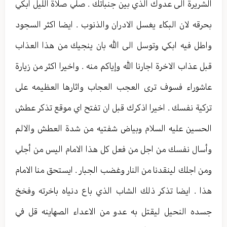
الشريرة الى عدوك الذي بين جنباتك . صلي صلاة الليل ابكي
بحرقه لان البكاء يغسل الادران والذنوب . ايضا اكثر السجود
واطل فيه ابكي وتوسل الى الله بان ينجيك من هذا العذاب
قبل عذاب الاخرة اجارنا الله وإياكم منه . واخيرا اكثر من زيارة
عاشوراء فسوف ترى العجب العجاب واثارها العظيمه على
تزكية نفسك . اخيرا اذكرك قبل ان تفتح اي موقع تذكر عطش
الحسين عليه السلام وبياض شفتيه من شدة العطش والالم
وأسال نفسك من اجل من فعل كل هذا الامام اليس من أجلي
ومن اجلك لينقدنا من النار وغضب الجبار . ايستحق منا الامام
هذا . ايضا تذكر ذلك الشاب الذي باع دنياه باخرته وفخخ
جسده النحيل ليقتل به عدو من الاعداء الصهاينه قل في