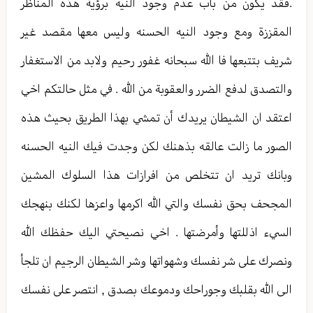
.فقد يكون من باب عدم وجود النيه برؤية هذه المناظر
المقززة ومع وجود النيه الحسنه وليس معها مقصد غير
شريف بتتبعها فا الله سبحانه غفور رحيم ولابد من الاستغفار
والتصدق لدفع الضرر والعقوبة من الله . في مثل حالتكم اخي
اعتقد ان الشيطان يريدك أن تمشي بهذا الطريق بحيث هذه
الصور ما زالت عالقه بذهنك لكن وجدت فيك النيه الحسنه
وبانك تريد ان تتخلص من افرازات هذا السلوك المشين
المجحف بحق نفسك والتي الله اكرمها واعزها لكنك بنهجك
السيء اذللتها وأمرضتها . اخي نصيحتي اليك حفظك الله
ونصرك على شر نفسك وشهواتها وشر الشيطان الرجيم ان تلجأ
الى الله بقلبك وجوراحك ودموعك بصدق , انتصر على نفسك