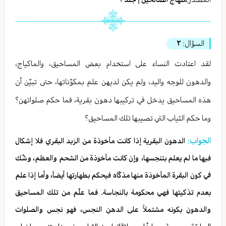
السؤال:
٢
لقد اعتادت النساء على استخدام بعض المساحيق، والماكياج،
والدهون للوجه واليد، ولم يكن لديهن علم بمكوّناتها، حتى تبيّن أن
هذه المساحيق يدخل في تركيبها دهون بقرية، فما حكم صلواتهن؟
وما حكم الثياب التي تصيبها تلك المساحيق؟
الجواب:
الدهون البقرية إذا كانت مأخوذة من الزبد البقري فلا إشكال
فيها ما لم يعلم بتنجسها، وإن كانت مأخوذة من الشحم والعظم، وشُك
في كون البقرة المأخوذة منها مذكّاه فيحكم بطهارتها أيضاً، وأما إذا علم
بعدم تذكيتها فهي محكومة بالنجاسة. فما علُم من تلك المساحيق
والدهون بكونه مشتملاً على الدهن النجس، فهو نجس والصلوات