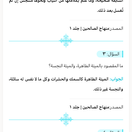
السابقة صحيحة، وما عُلم بملاقاتها من الثياب ونحوها متنجس إن لم
تُغسل بعد ذلك.
المصدر:
منهاج الصالحين | جلد ١
السؤال:
٣
ما المقصود بالميتة الطاهرة، والميتة النجسة؟
الجواب:
الميتة الطاهرة كالسمك والحشرات وكل ما لا نفس له سائلة،
والنجسة غير ذلك.
المصدر:
منهاج الصالحين | جلد ١