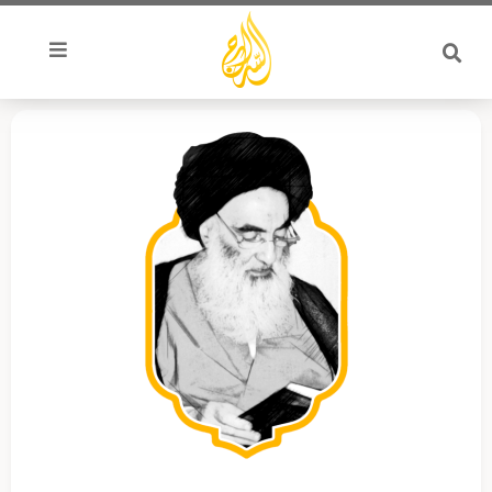
خطي
لى
لمحتوى