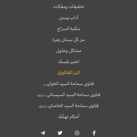
تحقيقات ومقالات
آداب وسنن
مكتبة السراج
من كل بستان زهرة
مشاكل وحلول
اختبر نفسك
كنز الفتاوىٰ
فتاوى سماحة السيد الخوئي
ره
فتاوى سماحة السيد السيستاني
دام ظله
فتاوى سماحة السيد الخامنئي
دام ظله
أحكام تهمّك
T
T
I
F
e
w
n
a
l
i
s
c