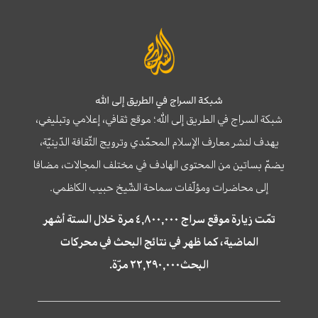
شبكة السراج في الطريق إلى الله
شبكة السراج في الطريق إلى الله؛ موقع ثقافي، إعلامي وتبليغي،
يهدف لنشر معارف الإسلام المحمّدي وترويج الثّقافة الدّينيّة،
يضمّ بساتين من المحتوى الهادف في مختلف المجالات، مضافا
إلى محاضرات ومؤلّفات سماحة الشّيخ حبيب الكاظمي.
تمّت زيارة موقع سراج ٤,٨٠٠,٠٠٠ مرة خلال الستة أشهر
الماضية، كما ظهر في نتائج البحث في محركات
البحث٢٢,٢٩٠,٠٠٠ مرّة.