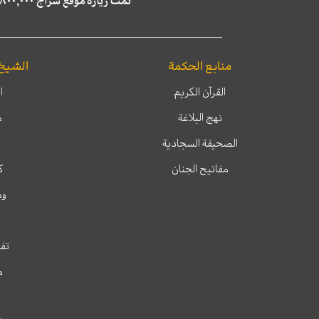
تمّت زيارة موقع سراج ٤,٨٠٠,٠٠٠ مرة خلال الستة أشهر الماضية، كما ظهر في نتائج البحث في محركات البحث٢٢,٢٩٠,٠٠٠ مرّة.
منابع الحكمة
الشيخ
القرآن الكريم
ا
نهج البلاغة
م
الصحيفة السجادية
مفاتيح الجنان
ك
وم
تفس
م