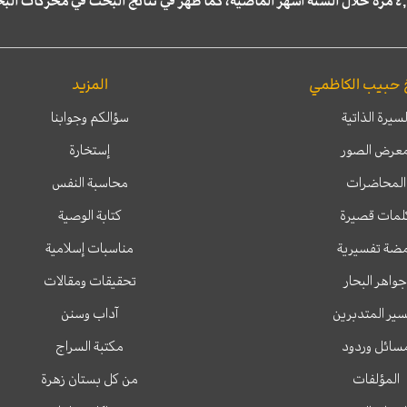
 حبيب الكاظمي
المزيد
لسيرة الذاتية
سؤالكم وجوابنا
عرض الصور
إستخارة
المحاضرات
محاسبة النفس
لمات قصيرة
كتابة الوصية
ضة تفسيرية
مناسبات إسلامية
جواهر البحار
تحقيقات ومقالات
ير المتدبرين
آداب وسنن
سائل وردود
مكتبة السراج
المؤلفات
من كل بستان زهرة