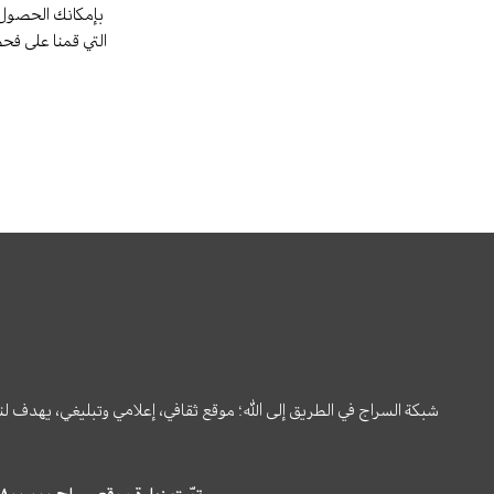
بإمكانك الحصول 
التي قمنا على فح
شبكة السراج في الطريق إلى الله؛ موقع ثقافي، إعلامي وتبليغي، يهدف ل