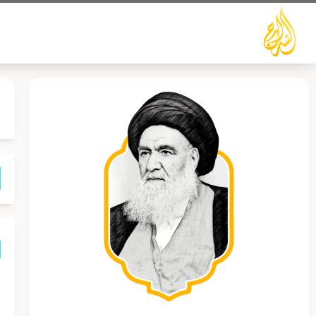
خطي
لى
لمحتوى
ا
م