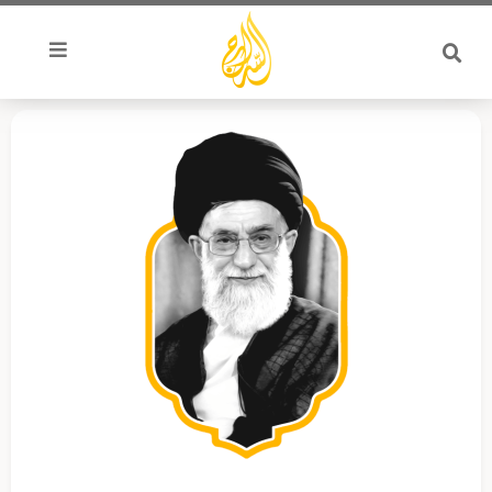
خطي
لى
لمحتوى