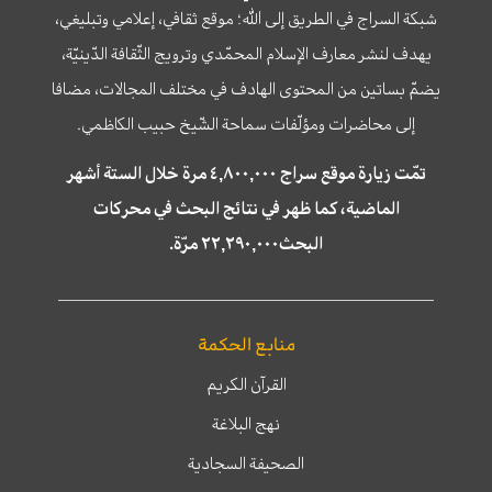
شبكة السراج في الطريق إلى الله؛ موقع ثقافي، إعلامي وتبليغي،
يهدف لنشر معارف الإسلام المحمّدي وترويج الثّقافة الدّينيّة،
يضمّ بساتين من المحتوى الهادف في مختلف المجالات، مضافا
إلى محاضرات ومؤلّفات سماحة الشّيخ حبيب الكاظمي.
تمّت زيارة موقع سراج ٤,٨٠٠,٠٠٠ مرة خلال الستة أشهر
الماضية، كما ظهر في نتائج البحث في محركات
البحث٢٢,٢٩٠,٠٠٠ مرّة.
منابع الحكمة
القرآن الكريم
نهج البلاغة
الصحيفة السجادية