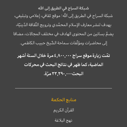
شبكة السراج في الطريق إلى الله
شبكة السراج في الطريق إلى الله؛ موقع ثقافي، إعلامي وتبليغي،
يهدف لنشر معارف الإسلام المحمّدي وترويج الثّقافة الدّينيّة،
يضمّ بساتين من المحتوى الهادف في مختلف المجالات، مضافا
إلى محاضرات ومؤلّفات سماحة الشّيخ حبيب الكاظمي.
تمّت زيارة موقع سراج ٤,٨٠٠,٠٠٠ مرة خلال الستة أشهر
الماضية، كما ظهر في نتائج البحث في محركات
البحث٢٢,٢٩٠,٠٠٠ مرّة.
منابع الحكمة
القرآن الكريم
نهج البلاغة