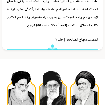
عادة عددية، فتجعل العشرة نفاساً، والزائد استحاضة، وتاتي باعمال
المستحاضة، هذا اذا استمر الدم عندها، واما اذا رأت في عشرة الولادة
ازيد من دم واحد ففيه تفصيل يظهر بمراجعة موقع رافد قسم الكتب:
كتاب المسائل المنتخبة (المسألة ٧٧ صفحة ٥٥) فراجع.
المصدر:
منهاج الصالحين | جلد ١