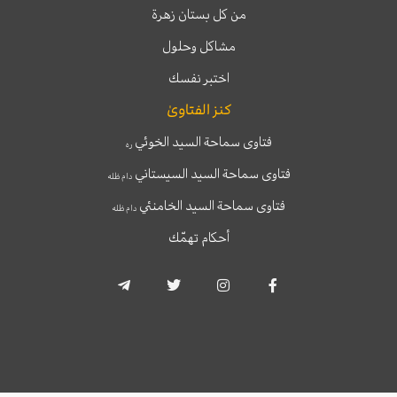
من كل بستان زهرة
مشاكل وحلول
اختبر نفسك
كنز الفتاوىٰ
فتاوى سماحة السيد الخوئي
ره
فتاوى سماحة السيد السيستاني
دام ظله
فتاوى سماحة السيد الخامنئي
دام ظله
أحكام تهمّك
T
T
I
F
e
w
n
a
l
i
s
c
e
t
t
e
g
t
a
b
r
e
g
o
a
r
r
o
m
a
k
-
m
-
p
f