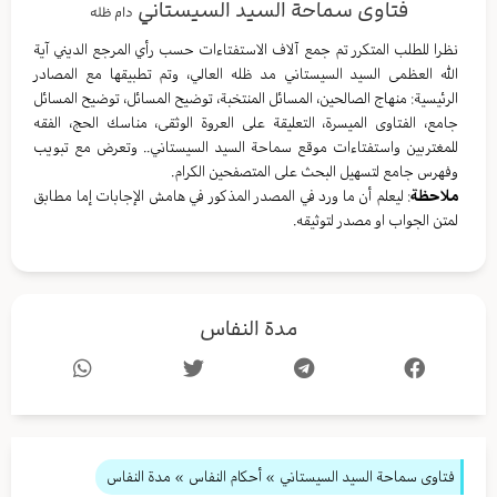
فتاوى سماحة السيد السيستاني
دام ظله
نظرا للطلب المتكرر تم جمع آلاف الاستفتاءات حسب رأي المرجع الديني آية
الله العظمى السيد السيستاني مد ظله العالي، وتم تطبيقها مع المصادر
الرئيسية: منهاج الصالحين، المسائل المنتخبة، توضيح المسائل، توضيح المسائل
جامع، الفتاوى الميسرة، التعليقة على العروة الوثقى، مناسك الحج، الفقه
للمغتربين واستفتاءات موقع سماحة السيد السيستاني.. وتعرض مع تبويب
وفهرس جامع لتسهيل البحث على المتصفحين الكرام.
ملاحظة
: ليعلم أن ما ورد في المصدر المذكور في هامش الإجابات إما مطابق
لمتن الجواب او مصدر لتوثيقه.
مدة النفاس
فتاوى سماحة السيد السيستاني
»
أحكام النفاس
» مدة النفاس