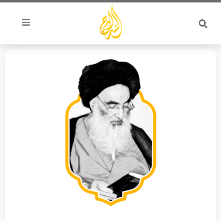
خطي
لى
لمحتوى