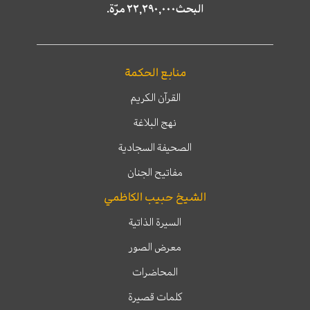
البحث٢٢,٢٩٠,٠٠٠ مرّة.
منابع الحكمة
القرآن الكريم
نهج البلاغة
الصحيفة السجادية
مفاتيح الجنان
الشيخ حبيب الكاظمي
السيرة الذاتية
معرض الصور
المحاضرات
كلمات قصيرة