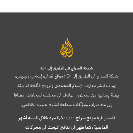
شبكة السراج في الطريق إلى الله
شبكة السراج في الطريق إلى الله؛ موقع ثقافي، إعلامي وتبليغي،
يهدف لنشر معارف الإسلام المحمّدي وترويج الثّقافة الدّينيّة،
يضمّ بساتين من المحتوى الهادف في مختلف المجالات، مضافا
إلى محاضرات ومؤلّفات سماحة الشّيخ حبيب الكاظمي.
تمّت زيارة موقع سراج ٤,٨٠٠,٠٠٠ مرة خلال الستة أشهر
الماضية، كما ظهر في نتائج البحث في محركات