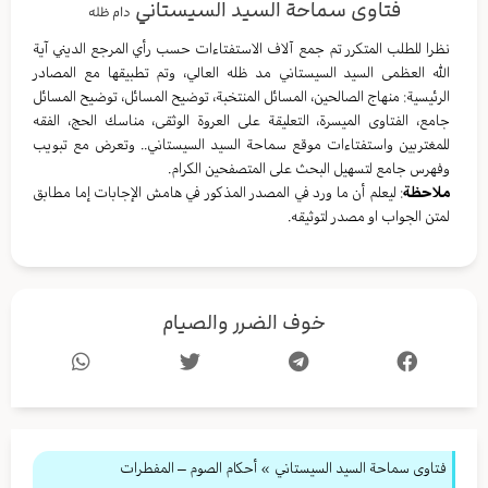
فتاوى سماحة السيد السيستاني
دام ظله
نظرا للطلب المتكرر تم جمع آلاف الاستفتاءات حسب رأي المرجع الديني آية
الله العظمى السيد السيستاني مد ظله العالي، وتم تطبيقها مع المصادر
الرئيسية: منهاج الصالحين، المسائل المنتخبة، توضيح المسائل، توضيح المسائل
جامع، الفتاوى الميسرة، التعليقة على العروة الوثقى، مناسك الحج، الفقه
للمغتربين واستفتاءات موقع سماحة السيد السيستاني.. وتعرض مع تبويب
وفهرس جامع لتسهيل البحث على المتصفحين الكرام.
ملاحظة
: ليعلم أن ما ورد في المصدر المذكور في هامش الإجابات إما مطابق
لمتن الجواب او مصدر لتوثيقه.
خوف الضرر والصيام
فتاوى سماحة السيد السيستاني
»
أحكام الصوم – المفطرات