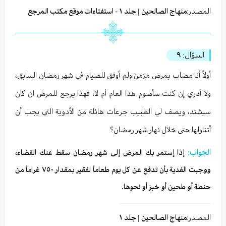
المصدر:
منهاج الصالحين | جلد ١ - استفتاءات موقع مكتب المرجع
السؤال:
٩
أولاً أنا مصاب بمرض مزمن ولم أوفق للصيام في شهر رمضان السابق،
ولا أدري إن كنت سأصوم هذا العام أم لا، فهذا يرجع للمرض ان كان
سيشتد، ويصف لي الطبيب جرعات هائلة من الأدوية التي يجب أن
أتناولها حتى خلال نهار شهر رمضان؟
الجواب:
إذا إستمر بك المرض إلى شهر رمضان سقط عنك القضاء،
ووجبت الفدية بأن تدفع عن كل يوم طعاماً لفقير بمقدار ٧٥٠ غراماً من
حنطة أو طحين أو خبز أو نحوها.
المصدر:
منهاج الصالحين | جلد ١