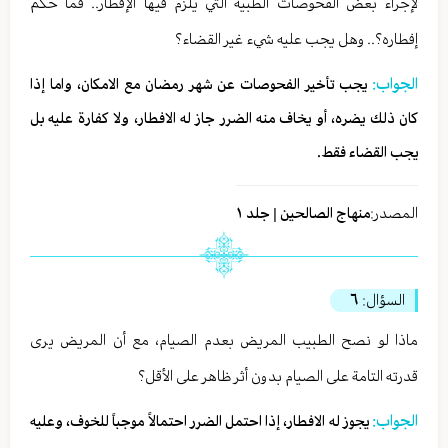
لإجراء بعض الفحوصات الطبية التي يلزم فيها الإفطار.. فما حكم
إفطاره؟.. وهل يجب عليه شيء غير القضاء؟
الجواب:
يجب تأخير الفحوصات عن شهر رمضان مع الامكان، واما إذا
كان ذلك يضره، أو يخاف منه الضرر جاز له الافطار، ولا كفارة عليه بل
يجب القضاء فقط.
المصدر:
منهاج الصالحين | جلد ١
السؤال:
٦
ماذا لو نصح الطبيب المريض بعدم الصيام، مع أن المريض يرى
قدرته التامة على الصيام بدون أثر ظاهر على الأقل؟
الجواب:
يجوز له الافطار، إذا احتمل الضرر احتمالاً موجباً للخوف، وعليه