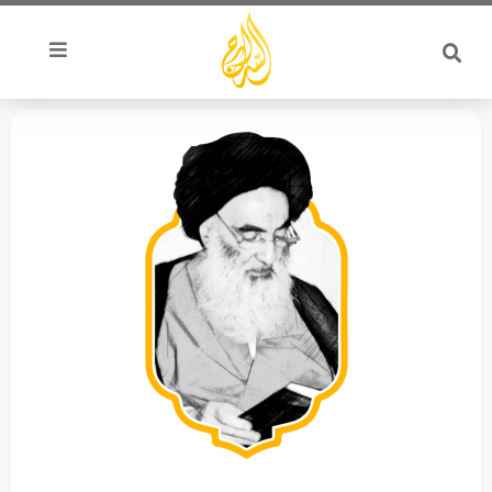
خطي
لى
لمحتوى