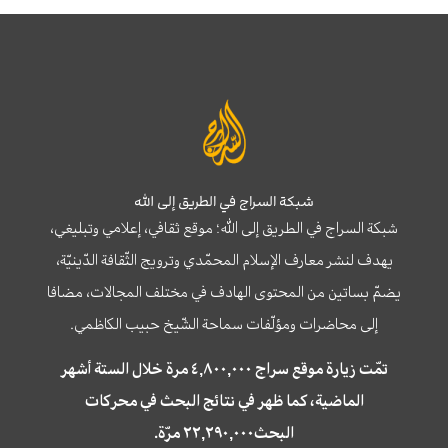
شبكة السراج في الطريق إلى الله
شبكة السراج في الطريق إلى الله؛ موقع ثقافي، إعلامي وتبليغي،
يهدف لنشر معارف الإسلام المحمّدي وترويج الثّقافة الدّينيّة،
يضمّ بساتين من المحتوى الهادف في مختلف المجالات، مضافا
إلى محاضرات ومؤلّفات سماحة الشّيخ حبيب الكاظمي.
تمّت زيارة موقع سراج ٤,٨٠٠,٠٠٠ مرة خلال الستة أشهر
الماضية، كما ظهر في نتائج البحث في محركات
البحث٢٢,٢٩٠,٠٠٠ مرّة.