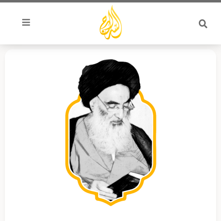
خطي
لى
لمحتوى