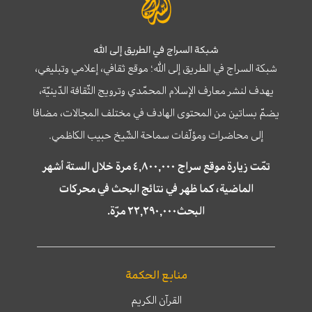
شبكة السراج في الطريق إلى الله
شبكة السراج في الطريق إلى الله؛ موقع ثقافي، إعلامي وتبليغي،
يهدف لنشر معارف الإسلام المحمّدي وترويج الثّقافة الدّينيّة،
يضمّ بساتين من المحتوى الهادف في مختلف المجالات، مضافا
إلى محاضرات ومؤلّفات سماحة الشّيخ حبيب الكاظمي.
تمّت زيارة موقع سراج ٤,٨٠٠,٠٠٠ مرة خلال الستة أشهر
الماضية، كما ظهر في نتائج البحث في محركات
البحث٢٢,٢٩٠,٠٠٠ مرّة.
منابع الحكمة
القرآن الكريم