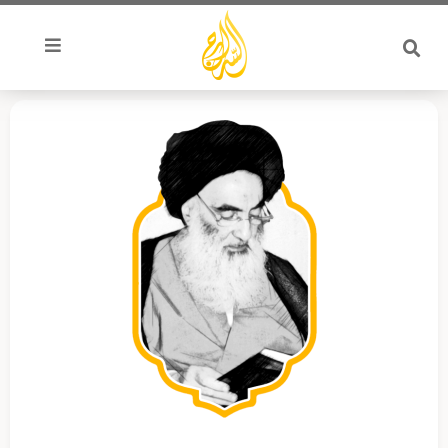
خطي
لى
لمحتوى