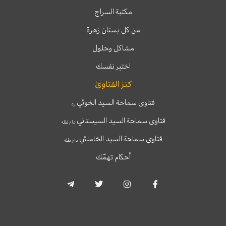
مكتبة السراج
من كل بستان زهرة
مشاكل وحلول
اختبر نفسك
كنز الفتاوىٰ
فتاوى سماحة السيد الخوئي
ره
فتاوى سماحة السيد السيستاني
دام ظله
فتاوى سماحة السيد الخامنئي
دام ظله
أحكام تهمّك
T
T
I
F
e
w
n
a
l
i
s
c
e
t
t
e
g
t
a
b
r
e
g
o
a
r
r
o