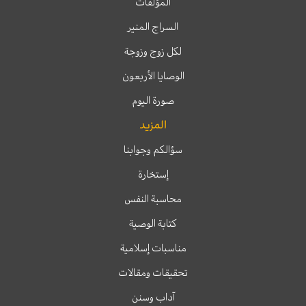
المؤلفات
السراج المنير
لكل زوج وزوجة
الوصايا الأربعون
صورة اليوم
المزيد
سؤالكم وجوابنا
إستخارة
محاسبة النفس
كتابة الوصية
مناسبات إسلامية
تحقيقات ومقالات
آداب وسنن