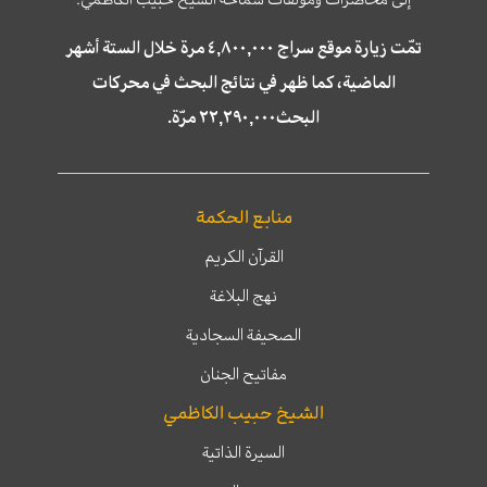
تمّت زيارة موقع سراج ٤,٨٠٠,٠٠٠ مرة خلال الستة أشهر
الماضية، كما ظهر في نتائج البحث في محركات
البحث٢٢,٢٩٠,٠٠٠ مرّة.
منابع الحكمة
القرآن الكريم
نهج البلاغة
الصحيفة السجادية
مفاتيح الجنان
الشيخ حبيب الكاظمي
السيرة الذاتية