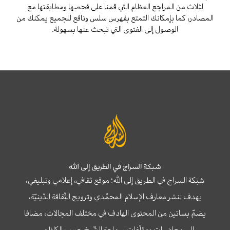
لثلاث من المراجع العظام التي قمنا على فحصها ومطابقتها مع
المصادر، كما بإمكانك التمتع بفهرس سلس ونافع للجميع يمكنك من
الوصول إلى الفتوى التي تبحث عنها بسهولة.
شبكة السراج في الطريق إلى الله
شبكة السراج في الطريق إلى الله؛ موقع ثقافي، إعلامي وتبليغي،
يهدف لنشر معارف الإسلام المحمّدي وترويج الثّقافة الدّينيّة،
يضمّ بساتين من المحتوى الهادف في مختلف المجالات، مضافا
إلى محاضرات ومؤلّفات سماحة الشّيخ حبيب الكاظمي.