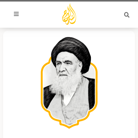
خطي
لى
لمحتوى