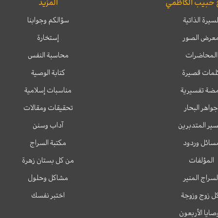
 حبيب الكاظمي
المزيد
لسيرة الذاتية
سؤالكم وجوابنا
عرض الصور
إستخارة
المحاضرات
محاسبة النفس
لمات قصيرة
كتابة الوصية
ضة تفسيرية
مناسبات إسلامية
جواهر البحار
تحقيقات ومقالات
ير المتدبرين
آداب وسنن
سائل وردود
مكتبة السراج
المؤلفات
من كل بستان زهرة
لسراج المنير
مشاكل وحلول
ل زوج وزوجة
اختبر نفسك
وصايا الأربعون