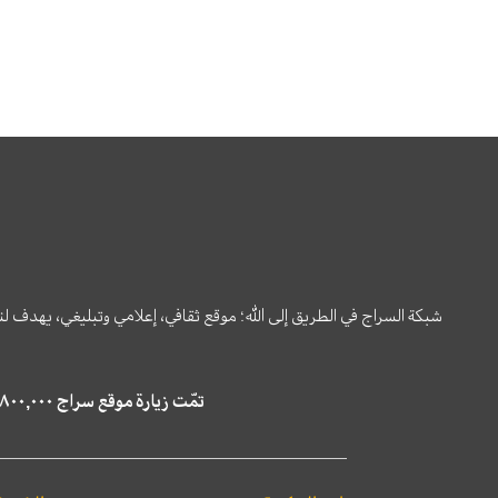
شبكة السراج في الطريق إلى الله؛ موقع ثقافي، إعلامي وتبليغي، يهدف ل
تمّت زيارة موقع سراج ٤,٨٠٠,٠٠٠ مرة خلال الستة أشهر الماضية، كما ظهر في نتائج البحث في محركات البحث٢٢,٢٩٠,٠٠٠ مرّة.