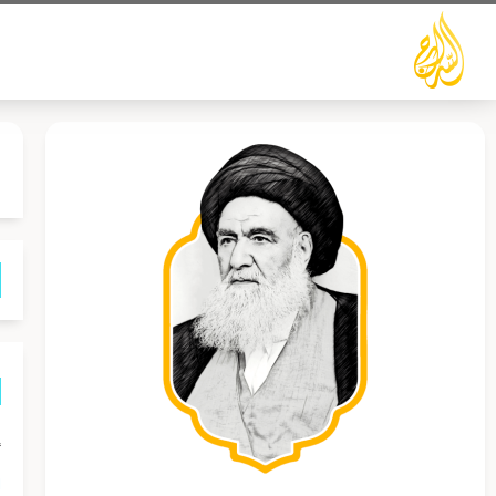
خطي
لى
لمحتوى
إ
ا