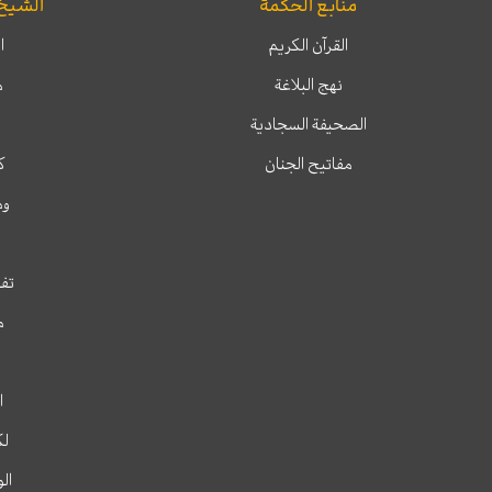
منابع الحكمة
الشيخ
القرآن الكريم
ا
نهج البلاغة
م
الصحيفة السجادية
مفاتيح الجنان
ك
وم
تفس
م
ا
لك
ال