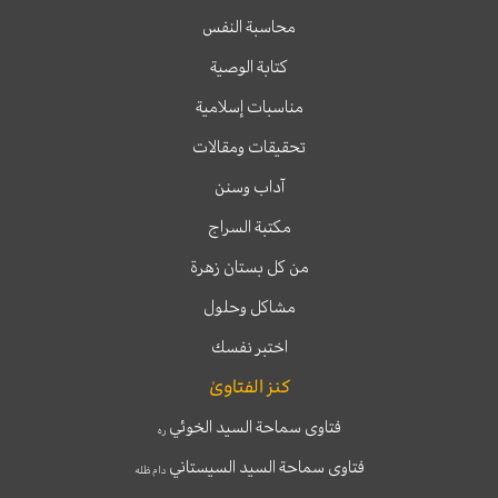
محاسبة النفس
كتابة الوصية
مناسبات إسلامية
تحقيقات ومقالات
آداب وسنن
مكتبة السراج
من كل بستان زهرة
مشاكل وحلول
اختبر نفسك
كنز الفتاوىٰ
فتاوى سماحة السيد الخوئي
ره
فتاوى سماحة السيد السيستاني
دام ظله