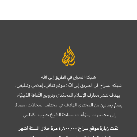
شبكة السراج في الطريق إلى الله
شبكة السراج في الطريق إلى الله؛ موقع ثقافي، إعلامي وتبليغي،
يهدف لنشر معارف الإسلام المحمّدي وترويج الثّقافة الدّينيّة،
يضمّ بساتين من المحتوى الهادف في مختلف المجالات، مضافا
إلى محاضرات ومؤلّفات سماحة الشّيخ حبيب الكاظمي.
تمّت زيارة موقع سراج ٤,٨٠٠,٠٠٠ مرة خلال الستة أشهر