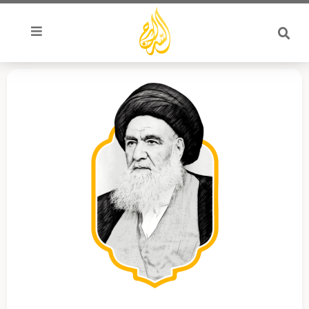
خطي
لى
لمحتوى