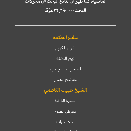
الماضية، كما ظهر في نتائج البحث في محركات
البحث٢٢,٢٩٠,٠٠٠ مرّة.
منابع الحكمة
القرآن الكريم
نهج البلاغة
الصحيفة السجادية
مفاتيح الجنان
الشيخ حبيب الكاظمي
السيرة الذاتية
معرض الصور
المحاضرات