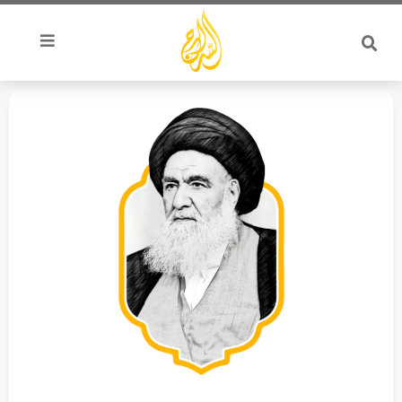
خطي
لى
لمحتوى