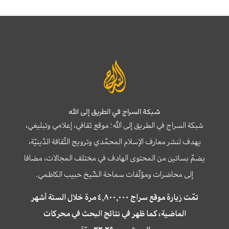
شبكة السراج في الطريق إلى الله
شبكة السراج في الطريق إلى الله؛ موقع ثقافي، إعلامي وتبليغي،
يهدف لنشر معارف الإسلام المحمّدي وترويج الثّقافة الدّينيّة،
يضمّ بساتين من المحتوى الهادف في مختلف المجالات، مضافا
إلى محاضرات ومؤلّفات سماحة الشّيخ حبيب الكاظمي.
تمّت زيارة موقع سراج ٤,٨٠٠,٠٠٠ مرة خلال الستة أشهر
الماضية، كما ظهر في نتائج البحث في محركات