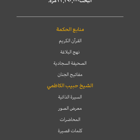
البحث٢٢,٢٩٠,٠٠٠ مرّة.
منابع الحكمة
القرآن الكريم
نهج البلاغة
الصحيفة السجادية
مفاتيح الجنان
الشيخ حبيب الكاظمي
السيرة الذاتية
معرض الصور
المحاضرات
كلمات قصيرة