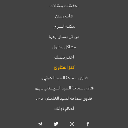
تحقيقات ومقالات
آداب وسنن
مكتبة السراج
من كل بستان زهرة
مشاكل وحلول
اختبر نفسك
كنز الفتاوىٰ
فتاوى سماحة السيد الخوئي
ره
فتاوى سماحة السيد السيستاني
دام ظله
فتاوى سماحة السيد الخامنئي
دام ظله
أحكام تهمّك
T
T
I
F
e
w
n
a
l
i
s
c