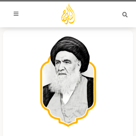
خطي
لى
لمحتوى