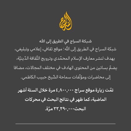
شبكة السراج في الطريق إلى الله
شبكة السراج في الطريق إلى الله؛ موقع ثقافي، إعلامي وتبليغي،
يهدف لنشر معارف الإسلام المحمّدي وترويج الثّقافة الدّينيّة،
يضمّ بساتين من المحتوى الهادف في مختلف المجالات، مضافا
إلى محاضرات ومؤلّفات سماحة الشّيخ حبيب الكاظمي.
تمّت زيارة موقع سراج ٤,٨٠٠,٠٠٠ مرة خلال الستة أشهر
الماضية، كما ظهر في نتائج البحث في محركات
البحث٢٢,٢٩٠,٠٠٠ مرّة.