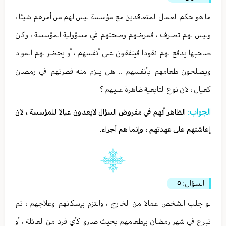
ما هو حكم العمال المتعاقدين مع مؤسسة ليس لهم من أمرهم شيئا ،
وليس لهم تصرف ، فمرضهم وصحتهم في مسؤولية المؤسسة ، وكان
صاحبها يدفع لهم نقودا فينفقون على أنفسهم ، أو يحضر لهم المواد
ويصلحون طعامهم بأنفسهم .. هل يلزم منه فطرتهم في رمضان
كعيال ، لان نوع التابعية ظاهرة عليهم ؟
الجواب:
الظاهر أنهم في مفروض السؤال لايعدون عيالا للمؤسسة ، لان
إعاشتهم على عهدتهم ، وإنما هم أجراء.
السؤال:
٥
لو جلب الشخص عمالا من الخارج ، والتزم بإسكانهم وعلاجهم ، ثم
تبرع في شهر رمضان بإطعامهم بحيث صاروا كأي فرد من العائلة ، أو