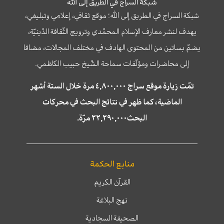
شبكة السراج في الطريق إلى الله
شبكة السراج في الطريق إلى الله؛ موقع ثقافي، إعلامي وتبليغي،
يهدف لنشر معارف الإسلام المحمّدي وترويج الثّقافة الدّينيّة،
يضمّ بساتين من المحتوى الهادف في مختلف المجالات، مضافا
إلى محاضرات ومؤلّفات سماحة الشّيخ حبيب الكاظمي.
تمّت زيارة موقع سراج ٤,٨٠٠,٠٠٠ مرة خلال الستة أشهر
الماضية، كما ظهر في نتائج البحث في محركات
البحث٢٢,٢٩٠,٠٠٠ مرّة.
منابع الحكمة
القرآن الكريم
نهج البلاغة
الصحيفة السجادية