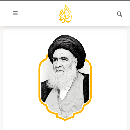
خطي
لى
لمحتوى