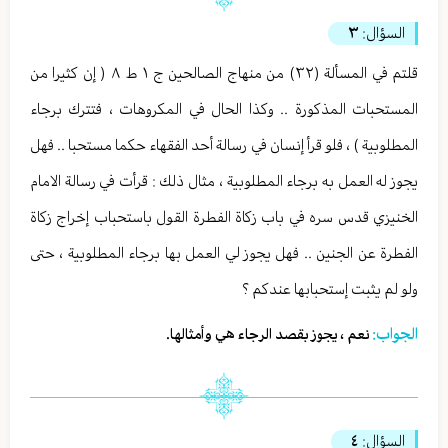
السؤال:
٣
قلتم في المسألة (٣٢) من منهاج الصالحين ج ١ ط ٨ ( إن كثيرا من
المستحبات المذكورة .. وكذا الحال في المكروهات ، فتترك برجاء
المطلوبية ) ، فلو قرأ إنسان في رسالة أحد الفقهاء حكما مستحبا .. فهل
يجوز له العمل به برجاء المطلوبية ، مثال ذلك : قرأت في رسالة الامام
الخنيزي قدس سره في باب زكاة الفطرة القول باستحباب إخراج زكاة
الفطرة عن الجنين .. فهل يجوز لي العمل بها برجاء المطلوبية ، حتى
ولو لم يثبت إستحبابها عندكم ؟
الجواب:
نعم ، يجوز بقصد الرجاء هي وأمثالها.
السؤال:
٤