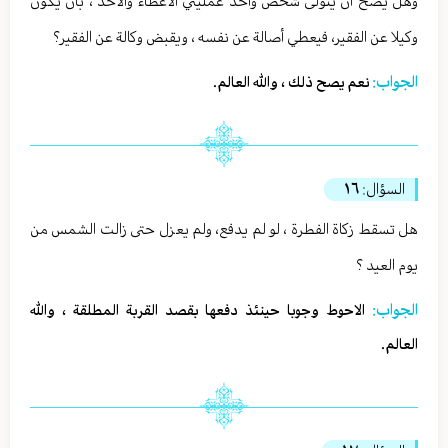
وهل يصح أن يتولى شخص واحد عمليتي الاعطاء والاخذ ، بأن يكون
وكيلا عن الفقير، فيعطي أصالة عن نفسه ، ويقبض وكالة عن الفقير؟
الجواب:
نعم يصح ذلك ، والله العالم.
السؤال:
١٦
هل تسقط زكاة الفطرة ، لو لم يدفع، ولم يعزل حتى زالت الشمس من
يوم العيد ؟
الجواب:
الاحوط وجوبا حينئذ دفعها بقصد القربة المطلقة ، والله
العالم.