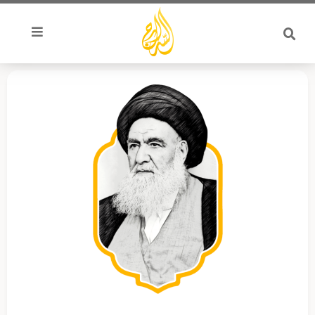
خطي
لى
لمحتوى