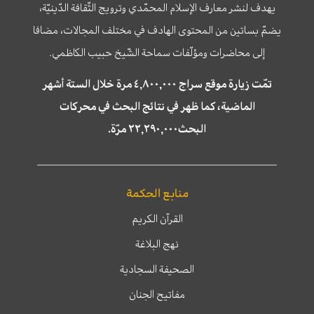
يهدف لنشر معارف الإسلام المحمّدي وترويج الثّقافة الدّينيّة،
يضمّ بساتين من المحتوى الهادف في مختلف المجالات، مضافا
إلى محاضرات ومؤلّفات سماحة الشّيخ حبيب الكاظمي.
تمّت زيارة موقع سراج ٤,٨٠٠,٠٠٠ مرة خلال الستة أشهر
الماضية، كما ظهر في نتائج البحث في محركات
البحث٢٢,٢٩٠,٠٠٠ مرّة.
منابع الحكمة
القرآن الكريم
نهج البلاغة
الصحيفة السجادية
مفاتيح الجنان