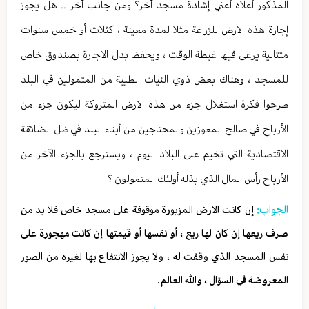
المذكور أعلاه أعني إشادة مسجد آخر؟ ومن جانب آخر .. هل يجوز
إجارة هذه الارض للزراعة مثلا لمدة معينة ، كثلاث أو خمس سنوات
متتالية يرعى فيها غبطة الوقت ، ويحفظ بدل الاجارة بصندوق خاص
للمسجد ، وهناك بعض ذوي النيات الطيبة من المتمولين في البلد
طرحوا فكرة استغلال جزء من هذه الارض المتروكة ليكون جزء من
الأرباح في صالح المعوزين والمحتاجين من أبناء البلد في ظل الضائقة
الاقتصادية التي تخيم على البلاد اليوم ، ويسترجع بالجزء الآخر من
الأرباح رأس المال الذي بذله أولئك المتمولون ؟
الجواب:
إن كانت الارض المزبورة موقوفة على مسجد خاص فلا بد من
صرف ريعها إن كان لها ريع ، أو نفسها أو قيمتها إن كانت مهجورة على
نفس المسجد الذي وقفت له ، ولا يجوز الانتفاع بها لغيره من الصور
المعروضة في السؤال ، والله العالم.