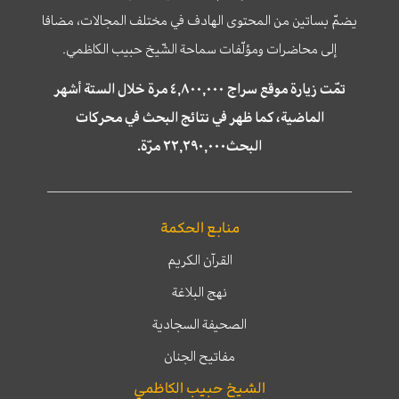
يضمّ بساتين من المحتوى الهادف في مختلف المجالات، مضافا
إلى محاضرات ومؤلّفات سماحة الشّيخ حبيب الكاظمي.
تمّت زيارة موقع سراج ٤,٨٠٠,٠٠٠ مرة خلال الستة أشهر
الماضية، كما ظهر في نتائج البحث في محركات
البحث٢٢,٢٩٠,٠٠٠ مرّة.
منابع الحكمة
القرآن الكريم
نهج البلاغة
الصحيفة السجادية
مفاتيح الجنان
الشيخ حبيب الكاظمي