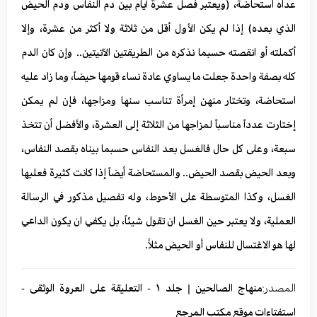
عداه استحاضة، (ويعتبر فصل عشرة أيام بين دم النفاس ودم الحيض
الذي بعده) إذا لم يكن الأول أقل من ثلاثة ولا أكثر من عشرة، وإلا
أكملته أو انقصته حسبما نذكره من الطريقتين الآتيتين.. وإن كان الدم
كله بصفة واحدة جعلت ما يساوي عادة نساء قومها حيضاً، وما زاد عليه
استحاضة، وتختار منهن إمرأة تناسب سنها ومزاجها، فإن لم يمكن
إختارت عدداً مناسباً لمزاجها من الثلاثة إلى العشرة، والأفضل أن تتخذ
سبعة، وعلى كل حال فالغسل بعد النفاس حسبما بيناه بقصد النفاس،
وبعد الحيض بقصد الحيض.. والمستحاضة أيضاً إذا كانت كثيرة فعليها
الغسل، وكذا المتوسطة على الأحوط، وله تفصيل مذكور في الرسالة
العملية، ولا يعتبر حين الغسل ان تقول شيئاً، بل يكفي ان يكون الداعي
لها هو الاغتسال للنفاس أو الحيض مثلاً.
المصدر:
منهاج الصالحين | جلد ١ - التعليقة على العروة الوثقى -
استفتاءات موقع مكتب المرجع