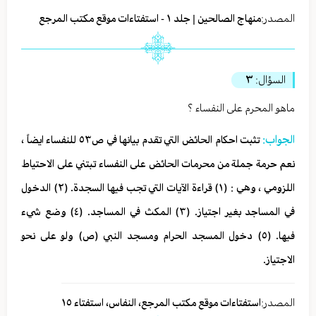
المصدر:
منهاج الصالحين | جلد ١ - استفتاءات موقع مكتب المرجع
السؤال:
٣
ماهو المحرم على النفساء ؟
الجواب:
تثبت احكام الحائض التي تقدم بيانها في ص٥٣ للنفساء ايضاً ،
نعم حرمة جملة من محرمات الحائض على النفساء تبتني على الاحتياط
اللزومي ، وهي : (١) قراءة الآيات التي تجب فيها السجدة. (٢) الدخول
في المساجد بغير اجتياز. (٣) المكث في المساجد. (٤) وضع شيء
فيها. (٥) دخول المسجد الحرام ومسجد النبي (ص) ولو على نحو
الاجتياز.
المصدر:
استفتاءات موقع مكتب المرجع، النفاس، استفتاء ١٥