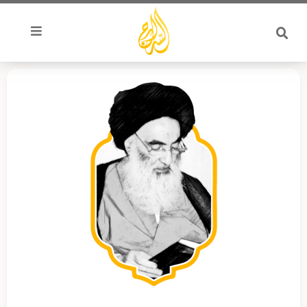
خطي
لى
لمحتوى