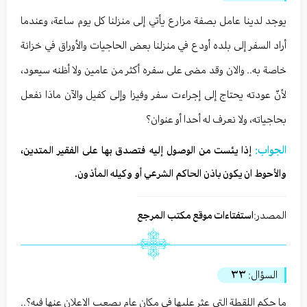
يوجد لدينا عامل بصفة مزارع يأتي إلى منزلنا كل يوم ساعة، وعندما
أراد السفر إلى بلده أودع في منزلنا بعض الحاجيات والأوراق في خزانة
خاصة به.. والان وقد مضى على سفره أكثر من عامين ولا أظنه سيعود،
لأنّ عودته يحتاج إلى إجراءت سفر وفيزا وإلى كفيل والآن ماذا نفعل
بحاجياته، ولا نعرف له أحدا أو عنوان؟
الجواب:
إذا يئست من الوصول إليه فتصدق بها على الفقير المتدين،
والأحوط ان يكون باذن الحاكم الشرعي أو وكيله المأذون.
المصدر:
استفتاءات موقع مكتب المرجع
السؤال:
٣٣
ما حكم اللقطة التي عثر عليها في مكان عام يصعب الاعلان عنها فيه؟..