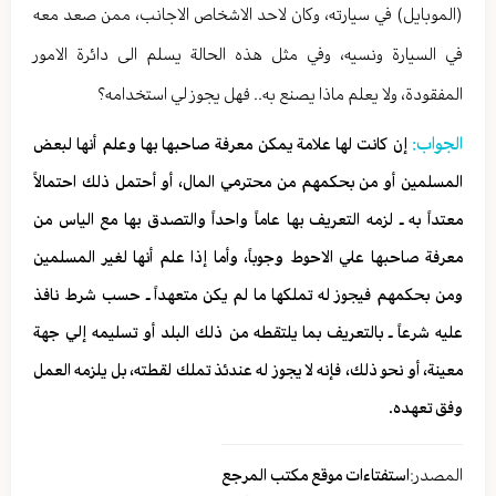
(الموبايل) في سيارته، وكان لاحد الاشخاص الاجانب، ممن صعد معه
في السيارة ونسيه، وفي مثل هذه الحالة يسلم الى دائرة الامور
المفقودة، ولا يعلم ماذا يصنع به.. فهل يجوز لي استخدامه؟
الجواب:
إن كانت لها علامة يمكن معرفة صاحبها بها وعلم أنها لبعض
المسلمين أو من بحكمهم من محترمي المال، أو أحتمل ذلك احتمالاً
معتداً به ـ لزمه التعريف بها عاماً واحداً والتصدق بها مع الياس من
معرفة صاحبها علي الاحوط وجوباً، وأما إذا علم أنها لغير المسلمين
ومن بحكمهم فيجوز له تملكها ما لم يكن متعهداً ـ حسب شرط نافذ
عليه شرعاً ـ بالتعريف بما يلتقطه من ذلك البلد أو تسليمه إلي جهة
معينة، أو نحو ذلك، فإنه لا يجوز له عندئذ تملك لقطته، بل يلزمه العمل
وفق تعهده.
المصدر:
استفتاءات موقع مكتب المرجع