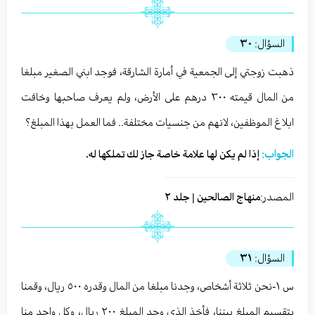
السؤال:
٣٠
ذهبت زوجتي إلى الجمعية في أمارة الشارقة، فوجد ابني الصغير مبلغا
من المال قيمته ٣٠٠ درهم على الأرض، ولم يعرف صاحبها وخافت
ابلاغ الموظفين، لانهم من جنسيات مختلفة.. فما العمل بهذا المبلغ؟
الجواب:
إذا لم يكن لها علامة خاصة جاز لك تملكها له.
المصدر:
منهاج الصالحين | جلد ٢
السؤال:
٣١
س ١-نحن ثلاثة أشخاص، وجدنا مبلغا من المال وقدره ٥٠٠ ريال، وقمنا
بتقسيم المبلغ بيننا، فأخذ الذي وجد المبلغ ٢٠٠ ريال، وكل واحد منا