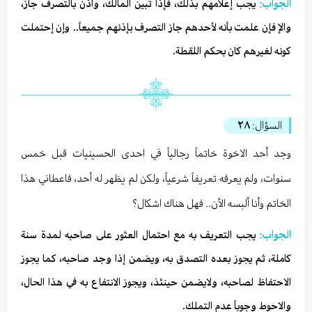
الجواب:
يجب إعلامهم بذلك، فإذا تبين المالك، وأذن بالتصرف جاز،
والإ فإن علمت بأنه لأحدهم جاز التصرف بإذنهم جميعاً.. وإن إحتملت
كونه لغيرهم كان بحكم اللقطة.
السؤال:
٢٨
وجد أحد الاخوة خاتماً رجالياً في احدى الحسينيات قبل خمس
سنوات، ولم يعرفه تعريفاً شرعياً، ولكن لم يظهر له أحد، فاعطاني هذا
الخاتم وأنا ألبسه الأن.. فهل هناك اشكال؟
الجواب:
يجب التعريف به مع احتمال العثور على صاحبه لمدة سنة
كاملة، ثم يجوز بعده التصدق به، ويضمن إذا وجد صاحبه، كما يجوز
الاحتفاظ لصاحبه، ولايضمن حينئذ، ويجوز الانتفاع به في هذا الحال،
والاحوط وجوباً عدم التملك.