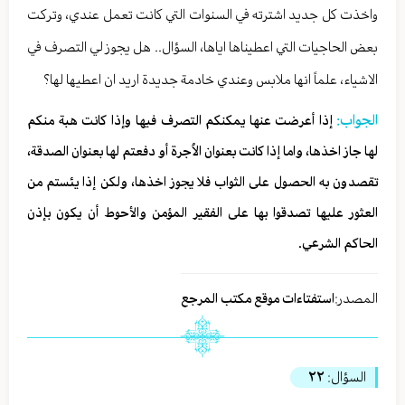
واخذت كل جديد اشترته في السنوات التي كانت تعمل عندي، وتركت
بعض الحاجيات التي اعطيناها اياها، السؤال.. هل يجوز لي التصرف في
الاشياء، علماً انها ملابس وعندي خادمة جديدة اريد ان اعطيها لها؟
الجواب:
إذا أعرضت عنها يمكنكم التصرف فيها وإذا كانت هبة منكم
لها جاز اخذها، واما إذا كانت بعنوان الاُجرة أو دفعتم لها بعنوان الصدقة،
تقصدون به الحصول على الثواب فلا يجوز اخذها، ولكن إذا يئستم من
العثور عليها تصدقوا بها على الفقير المؤمن والأحوط أن يكون بإذن
الحاكم الشرعي.
المصدر:
استفتاءات موقع مكتب المرجع
السؤال:
٢٢