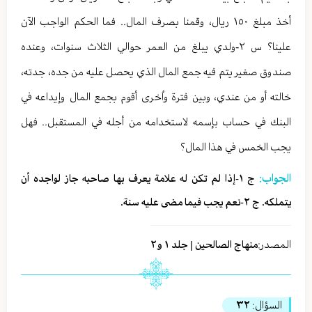
أخذ مبلغ ١٥٠ ريال، وقمنا بصرف المال.. فما الحكم الواجب الآن
علينا؟ س ٢-ولدي يبلغ من العمر حوالي الثلاث سنوات، وعنده
صندوق صغير يتم فيه جمع المال الذي يحصل عليه من جده، جدته،
خالته أو من عندي، وبين فترة واُخرى أقوم بجمع المال وإيداعه في
البنك في حساب بإسمه لاستخدامه من أجله في المستقبل.. فهل
يجب الخمس في هذا المال؟
الجواب:
ج ١-إذا لم تكن له علامة يعرف بها صاحبه جاز لواجده أن
يتملكه. ج ٢-نعم يجب فيما مضى عليه سنة.
المصدر:
منهاج الصالحين | جلد ١ و٢
السؤال:
٣٢