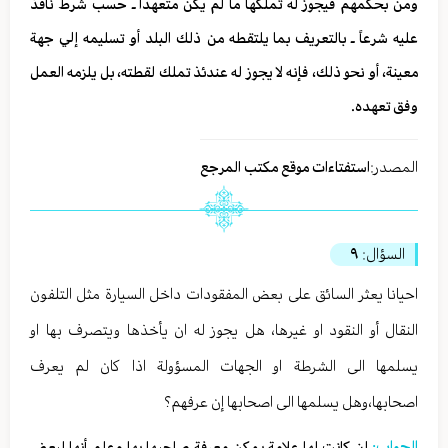
ومن بحكمهم فيجوز له تملكها ما لم يكن متعهداً ـ حسب شرط نافذ
عليه شرعاً ـ بالتعريف بما يلتقطه من ذلك البلد أو تسليمه إلي جهة
معينة، أو نحو ذلك، فإنه لا يجوز له عندئذ تملك لقطته، بل يلزمه العمل
وفق تعهده.
المصدر:
استفتاءات موقع مكتب المرجع
السؤال:
٩
احيانا يعثر السائق على بعض المفقودات داخل السيارة مثل التلفون
النقال أو النقود او غيرها، هل يجوز له ان يأخذها ويتصرف بها او
يسلمها الى الشرطة او الجهات المسؤولة اذا كان لم يعرف
اصحابها،وهل يسلمها الى اصحابها إن عرفهم؟
الجواب:
إن كانت لها علامة يمكن معرفة صاحبها بها وعلم أنها لبعض