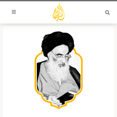
خطي
لى
لمحتوى