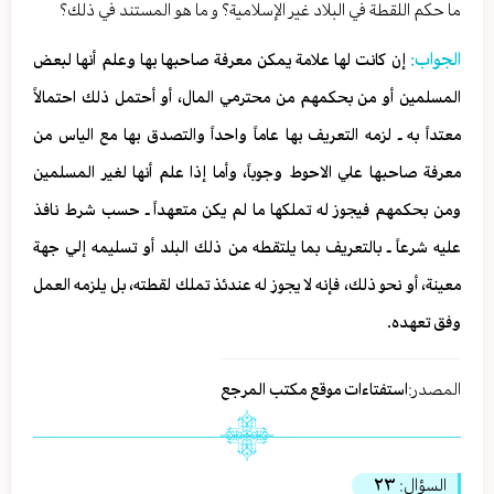
ما حكم اللقطة في البلاد غير الإسلامية؟ و ما هو المستند في ذلك؟
الجواب:
إن كانت لها علامة يمكن معرفة صاحبها بها وعلم أنها لبعض
المسلمين أو من بحكمهم من محترمي المال، أو أحتمل ذلك احتمالاً
معتداً به ـ لزمه التعريف بها عاماً واحداً والتصدق بها مع الياس من
معرفة صاحبها علي الاحوط وجوباً، وأما إذا علم أنها لغير المسلمين
ومن بحكمهم فيجوز له تملكها ما لم يكن متعهداً ـ حسب شرط نافذ
عليه شرعاً ـ بالتعريف بما يلتقطه من ذلك البلد أو تسليمه إلي جهة
معينة، أو نحو ذلك، فإنه لا يجوز له عندئذ تملك لقطته، بل يلزمه العمل
وفق تعهده.
المصدر:
استفتاءات موقع مكتب المرجع
السؤال:
٢٣