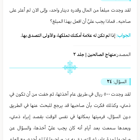
لقد وجدت مبلغاً من المال وقدره دينار واحد، وإلى الان لم أعثر على
صاحبه.. فماذا يجب عليّ أن افعل بهذا المبلغ؟
الجواب:
إذا لم تكن له علامة أمكنك تملكها، والأولى التصدق بها.
المصدر:
منهاج الصالحين | جلد ٢
السؤال:
٢٤
لقد وجدت ٥٠٠ ريال في طريق عام أخذتها، ثم خفت من أن تكون في
ذمتي، وكذلك فكرت بأن صاحبها قد يرجع للبحث عنها في الطريق
دون السؤال، فرميتها بمكانها في نفس الوقت بقصد إبراء ذمتي،
وبعدها سمعت بعد أيام أنه كان يجب عليّ أخذها، والسؤال عن
صاحبها لمدة عام، ثم التصدق به عن صاحبها إذا لم أجده، مع العلم