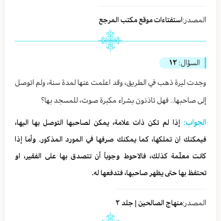
المصدر:
استفتاءات موقع مكتب المرجع
السؤال:
١٢
وجدت ليرة ذهب في الطريق، وقد اعلمت عنها لمدة سنة، ولم اتوصل
إلى صاحبها.. فهل تاذنون بشراء مكبرة صوت، للمسجد بها؟
الجواب:
إذا لم تكن ذات علامة، يمكن لصاحبها التوصل بها اليها،
فيمكنك ان تملكها، كما يمكنك صرفها في المورد المذكور. وأما إذا
كانت معلّمة كذلك، فالاحوط وجوباً أن تتصدق بها على الفقير، او
تحتفظ بها حتى يظهر صاحبها، فتدفعها له.
المصدر:
منهاج الصالحين | جلد ٢