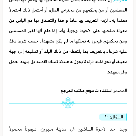
المسلمين أو من بحكمهم من محترمي المال، أو أحتمل ذلك احتمالاً
معتداً به ـ لزمه التعريف بها عاماً واحداً والتصدق بها مع الياس من
معرفة صاحبها علي الاحوط وجوباً، وأما إذا علم أنها لغير المسلمين
ومن بحكمهم فيجوز له تملكها ما لم يكن متعهداً ـ حسب شرط نافذ
عليه شرعاً ـ بالتعريف بما يلتقطه من ذلك البلد أو تسليمه إلي جهة
معينة، أو نحو ذلك، فإنه لا يجوز له عندئذ تملك لقطته، بل يلزمه العمل
وفق تعهده.
المصدر:
استفتاءات موقع مكتب المرجع
السؤال:
١٠
وجد احد الاخوة السائقين في مدينة ملبورن، تليفوناً محمولاً