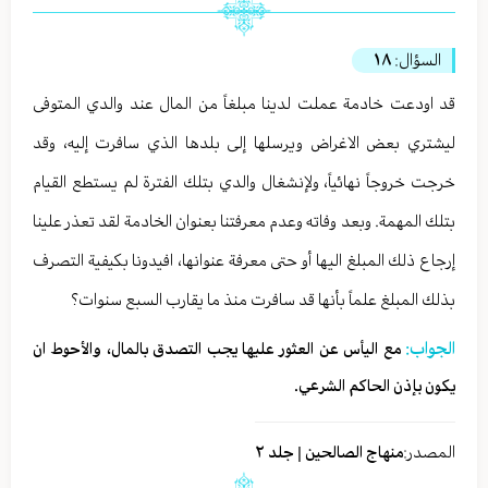
السؤال:
١٨
قد اودعت خادمة عملت لدينا مبلغاً من المال عند والدي المتوفى
ليشتري بعض الاغراض ويرسلها إلى بلدها الذي سافرت إليه، وقد
خرجت خروجاً نهائياً، ولإنشغال والدي بتلك الفترة لم يستطع القيام
بتلك المهمة. وبعد وفاته وعدم معرفتنا بعنوان الخادمة لقد تعذر علينا
إرجاع ذلك المبلغ اليها أو حتى معرفة عنوانها، افيدونا بكيفية التصرف
بذلك المبلغ علماً بأنها قد سافرت منذ ما يقارب السبع سنوات؟
الجواب:
مع اليأس عن العثور عليها يجب التصدق بالمال، والأحوط ان
يكون بإذن الحاكم الشرعي.
المصدر:
منهاج الصالحين | جلد ٢