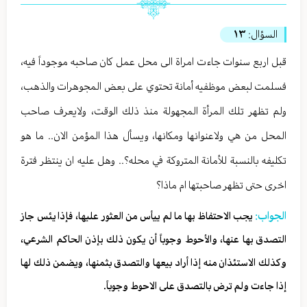
السؤال:
١٣
قبل اربع سنوات جاءت امراة الى محل عمل كان صاحبه موجوداً فيه،
فسلمت لبعض موظفيه أمانة تحتوي على بعض المجوهرات والذهب،
ولم تظهر تلك المرأة المجهولة منذ ذلك الوقت، ولايعرف صاحب
المحل من هي ولاعنوانها ومكانها، ويسأل هذا المؤمن الان.. ما هو
تكليفه بالنسبة للأمانة المتروكة في محله؟.. وهل عليه ان ينتظر فترة
اخرى حتى تظهر صاحبتها ام ماذا؟
الجواب:
يجب الاحتفاظ بها ما لم ييأس من العثور عليها، فإذا يئس جاز
التصدق بها عنها، والأحوط وجوباً أن يكون ذلك بإذن الحاكم الشرعي،
وكذلك الاستئذان منه إذا أراد بيعها والتصدق بثمنها، ويضمن ذلك لها
إذا جاءت ولم ترض بالتصدق على الاحوط وجوباً.