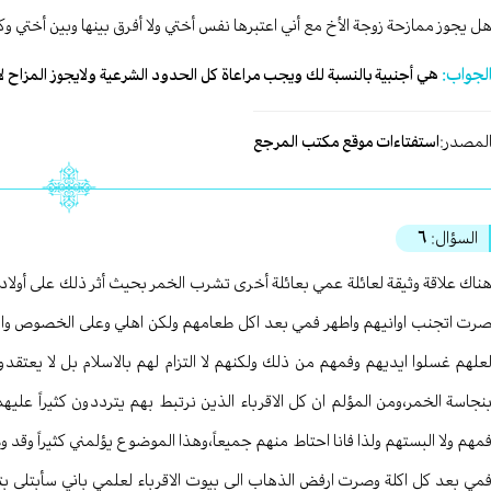
ل يجوز ممازحة زوجة الأخ مع أني اعتبرها نفس أختي ولا أفرق بينها وبين أختي و
لجواب:
هي أجنبية بالنسبة لك ويجب مراعاة كل الحدود الشرعية ولايجوز المزاح لأنه
لمصدر:
استفتاءات موقع مكتب المرجع
السؤال:
٦
ناك علاقة وثيقة لعائلة عمي بعائلة أخرى تشرب الخمر بحيث أثر ذلك على أولا
رت اتجنب اوانيهم واطهر فمي بعد اكل طعامهم ولكن اهلي وعلى الخصوص والدي
علهم غسلوا ايديهم وفمهم من ذلك ولكنهم لا التزام لهم بالاسلام بل لا يعتقدون
نجاسة الخمر،ومن المؤلم ان كل الاقرباء الذين نرتبط بهم يترددون كثيراً عليه
مهم ولا البستهم ولذا فانا احتاط منهم جميعاً،وهذا الموضوع يؤلمني كثيراً وقد
مي بعد كل اكلة وصرت ارفض الذهاب الى بيوت الاقرباء لعلمي باني سأبتلى