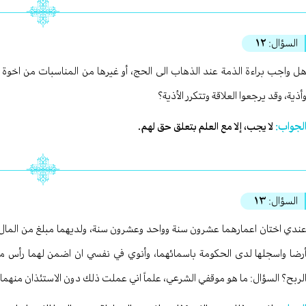
السؤال:
١٢
ل واجب براءة الذمة عند الذهاب الى الحج، أو غيرها من المناسبات من اخوة 
أذية، وقد يرجعوا العلاقة وتتكرر الأذية؟
لجواب:
لا يجب، إلا مع العلم بتعلق حق لهم.
السؤال:
١٣
ندي اختان اعمارهما عشرون سنة وواحد وعشرون سنة، ولديهما مبلغ من المال (لد
رضا واسجلها لدى الحكومة باسمائهما، وأنوي في نفسي ان اضمن لهما رأس ماله
لربح؟ السؤال: ما هو موقفي الشرعي، علماً اني عملت ذلك دون الاستئذان منهما