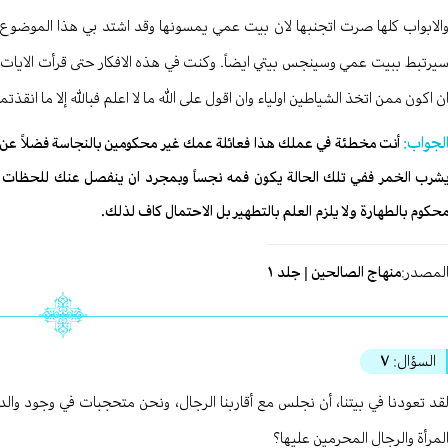
الابواب كلها صرت اتجنبها لان بيت عمي يمسونها وقد اشتد بي هذا الموضو
ن اكون ممن اتخذ الشياطين اولياء وان اقول على الله ما لا اعلم فبالله إلا ما
لجواب:
أنت مخطئة في عملك هذا فعائلة عمك غير محكومين بالنجاسة فضلاً عن الع
شرب الخمر ففي تلك الحالة يكون فمه نجساً وبمجرد ان ينفصل عنك للحظات 
حكوم بالطهارة ولا يلزم العلم بالتطهير بل الاحتمال كاف لذلك.
لمصدر:
منهاج الصالحين | جلد ١
السؤال:
٧
قد تعودنا في بيتنا، أن نجلس مع أقاربنا الرجال، ونحن متحجبات في وجود والد
لمرأة والرجال المحرمين عليها؟