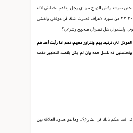
ع حتى صرت ارفض الزواج من اي رجل يتقدم لخطبتي لانه
سيرتبط ببيت عمي وسينجس بيتي ايضاً. وكنت في هذه الافكار حتى قرأت الايات ٣٠ ٣٢ من سورة الاعراف فصرت اشك في موقفي واخشى
 انقذتموني واعلموني هل تصرفي صحيح وشرعي؟
وائل التي ترتبط بهم وتتزاور معهم، نعم اذا رأيت أحدهم
وتحتملين انه غسل فمه وان لم يكن بقصد التطهير ففمه
نا.. فما حكم ذلك في الشرع؟.. وما هو حدود العلاقة بين