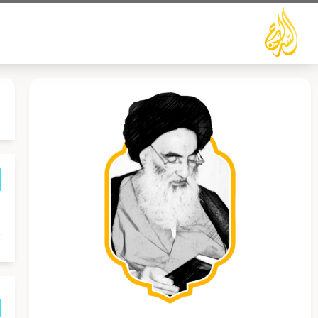
خطي
لى
لمحتوى
ه
ت