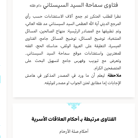
فتاوى سماحة السيد السيستاني
دام ظله
م
نظرا للطلب المتكرر تم جمع آلاف الاستفتاءات حسب رأي
ا
المرجع الديني آية الله العظمى السيد السيستاني مد ظله العالي،
وتم تطبيقها مع المصادر الرئيسية: منهاج الصالحين، المسائل
ا
المنتخبة، توضيح المسائل، توضيح المسائل جامع، الفتاوى
الميسرة، التعليقة على العروة الوثقى، مناسك الحج، الفقه
ا
للمغتربين واستفتاءات موقع سماحة السيد السيستاني..
وتعرض مع تبويب وفهرس جامع لتسهيل البحث على
المتصفحين الكرام.
ملاحظة
: ليعلم أن ما ورد في المصدر المذكور في هامش
الإجابات إما مطابق لمتن الجواب او مصدر لتوثيقه.
ه
ا
الفتاوى مرتبطة بـ
أحكام العلاقات الأسرية
أحكام صلة الأرحام