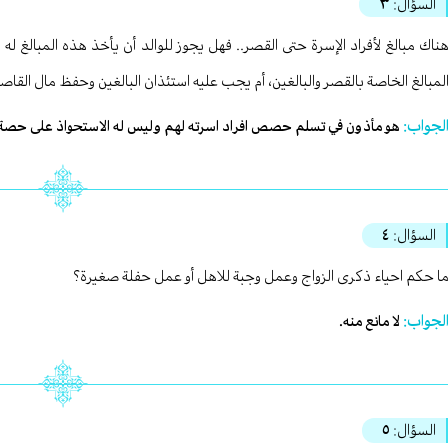
السؤال:
٣
ناك مبالغ لأفراد الإسرة حتى القصر.. فهل يجوز للوالد أن يأخذ هذه المبالغ ل
لمبالغ الخاصة بالقصر والبالغين، أم يجب عليه استئذان البالغين وحفظ مال القاص
لجواب:
هو مأذون في تسلم حصص افراد اسرته لهم وليس له الاستحواذ على حصة أ
السؤال:
٤
ا حكم احياء ذكرى الزواج وعمل وجبة للاهل أو عمل حفلة صغيرة؟
لجواب:
لا مانع منه.
السؤال:
٥