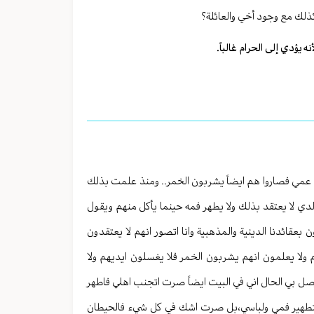
كذلك مع وجود أخي والعائلة؟
 یؤدي إلی الحرام غالباً.
د عمي فصاروا هم ايضاً يشربون الخمر.. ومنذ علمت بذلك
 لا يعتقد بذلك ولا يطهر فمه حينما يأكل منهم ويقول
 بعقائدنا الدينية والمذهبية وانا اتصور انهم لا يعتقدون
م ولا يعلمون انهم يشربون الخمر فلا يغسلون ايديهم ولا
 وصل بي الحال اني في البيت ايضاً صرت اتجنب اهلي فاطهر
 بتطهير فمي ولباسي،بل صرت اشك في كل شيء فالحيطان