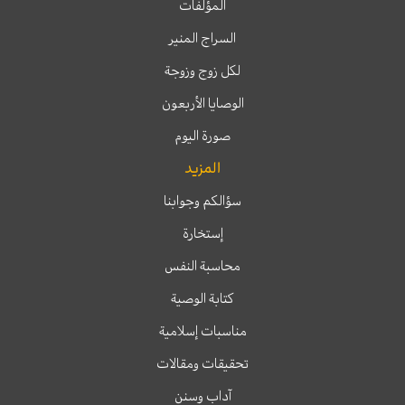
المؤلفات
السراج المنير
لكل زوج وزوجة
الوصايا الأربعون
صورة اليوم
المزيد
سؤالكم وجوابنا
إستخارة
محاسبة النفس
كتابة الوصية
مناسبات إسلامية
تحقيقات ومقالات
آداب وسنن