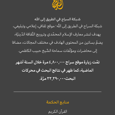
شبكة السراج في الطريق إلى الله
شبكة السراج في الطريق إلى الله؛ موقع ثقافي، إعلامي وتبليغي،
يهدف لنشر معارف الإسلام المحمّدي وترويج الثّقافة الدّينيّة،
يضمّ بساتين من المحتوى الهادف في مختلف المجالات، مضافا
إلى محاضرات ومؤلّفات سماحة الشّيخ حبيب الكاظمي.
تمّت زيارة موقع سراج ٤,٨٠٠,٠٠٠ مرة خلال الستة أشهر
الماضية، كما ظهر في نتائج البحث في محركات
البحث٢٢,٢٩٠,٠٠٠ مرّة.
منابع الحكمة
القرآن الكريم