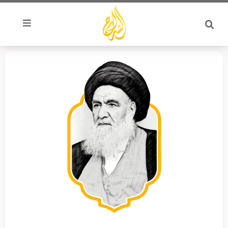
خطي
لى
لمحتوى