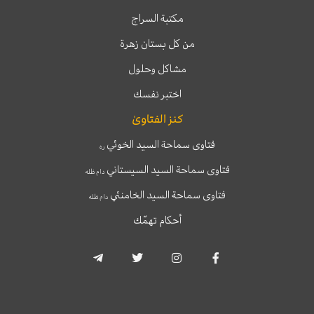
مكتبة السراج
من كل بستان زهرة
مشاكل وحلول
اختبر نفسك
كنز الفتاوىٰ
فتاوى سماحة السيد الخوئي
ره
فتاوى سماحة السيد السيستاني
دام ظله
فتاوى سماحة السيد الخامنئي
دام ظله
أحكام تهمّك
T
T
I
F
e
w
n
a
l
i
s
c
e
t
t
e
g
t
a
b
r
e
g
o
a
r
r
o