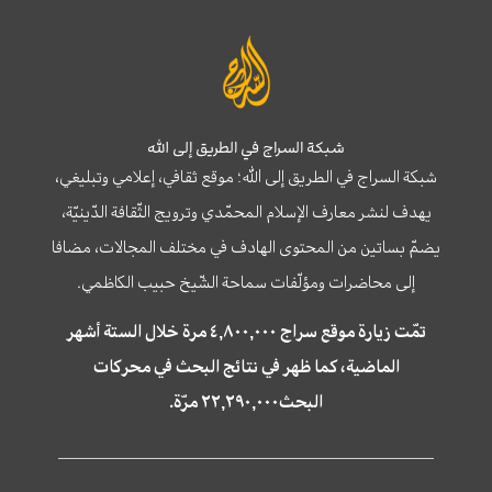
شبكة السراج في الطريق إلى الله
شبكة السراج في الطريق إلى الله؛ موقع ثقافي، إعلامي وتبليغي،
يهدف لنشر معارف الإسلام المحمّدي وترويج الثّقافة الدّينيّة،
يضمّ بساتين من المحتوى الهادف في مختلف المجالات، مضافا
إلى محاضرات ومؤلّفات سماحة الشّيخ حبيب الكاظمي.
تمّت زيارة موقع سراج ٤,٨٠٠,٠٠٠ مرة خلال الستة أشهر
الماضية، كما ظهر في نتائج البحث في محركات
البحث٢٢,٢٩٠,٠٠٠ مرّة.