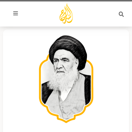
خطي
لى
لمحتوى