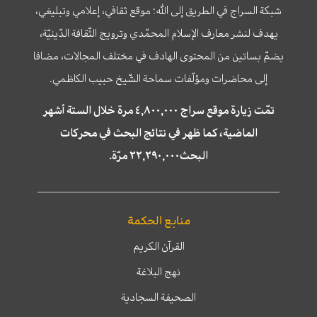
شبكة السراج في الطريق إلى الله؛ موقع ثقافي، إعلامي وتبليغي،
يهدف لنشر معارف الإسلام المحمّدي وترويج الثّقافة الدّينيّة،
يضمّ بساتين من المحتوى الهادف في مختلف المجالات، مضافا
إلى محاضرات ومؤلّفات سماحة الشّيخ حبيب الكاظمي.
تمّت زيارة موقع سراج ٤,٨٠٠,٠٠٠ مرة خلال الستة أشهر
الماضية، كما ظهر في نتائج البحث في محركات
البحث٢٢,٢٩٠,٠٠٠ مرّة.
منابع الحكمة
القرآن الكريم
نهج البلاغة
الصحيفة السجادية