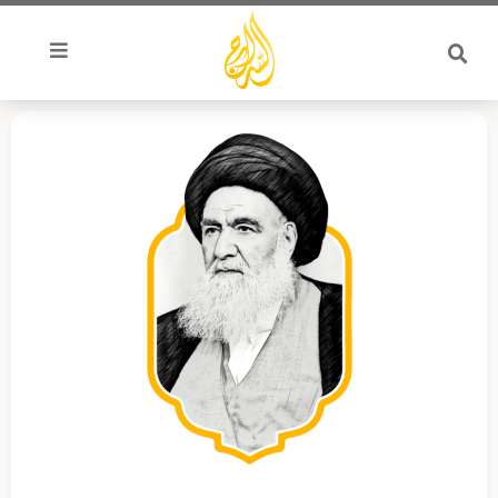
خطي
لى
لمحتوى