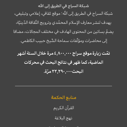
شبكة السراج في الطريق إلى الله
شبكة السراج في الطريق إلى الله؛ موقع ثقافي، إعلامي وتبليغي،
يهدف لنشر معارف الإسلام المحمّدي وترويج الثّقافة الدّينيّة،
يضمّ بساتين من المحتوى الهادف في مختلف المجالات، مضافا
إلى محاضرات ومؤلّفات سماحة الشّيخ حبيب الكاظمي.
تمّت زيارة موقع سراج ٤,٨٠٠,٠٠٠ مرة خلال الستة أشهر
الماضية، كما ظهر في نتائج البحث في محركات
البحث٢٢,٢٩٠,٠٠٠ مرّة.
منابع الحكمة
القرآن الكريم
نهج البلاغة