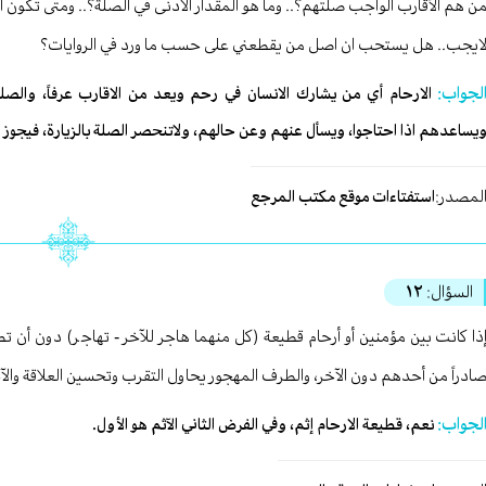
ن هم الأقارب الواجب صلتهم؟.. وما هو المقدار الادنى في الصلة؟.. ومتى تكون الق
ايجب.. هل يستحب ان اصل من يقطعني على حسب ما ورد في الروايات؟
لجواب:
الارحام أي من يشارك الانسان في رحم ويعد من الاقارب عرفاً، والصل
يساعدهم اذا احتاجوا، ويسأل عنهم وعن حالهم، ولاتنحصر الصلة بالزيارة، فيجوز ا
لمصدر:
استفتاءات موقع مكتب المرجع
السؤال:
١٢
ذا كانت بين مؤمنين أو أرحام قطيعة (كل منهما هاجر للآخر - تهاجر) دون أن ت
ادراً من أحدهم دون الآخر، والطرف المهجور يحاول التقرب وتحسين العلاقة والآ
لجواب:
نعم، قطيعة الارحام إثم، وفي الفرض الثاني الآثم هو الأول.