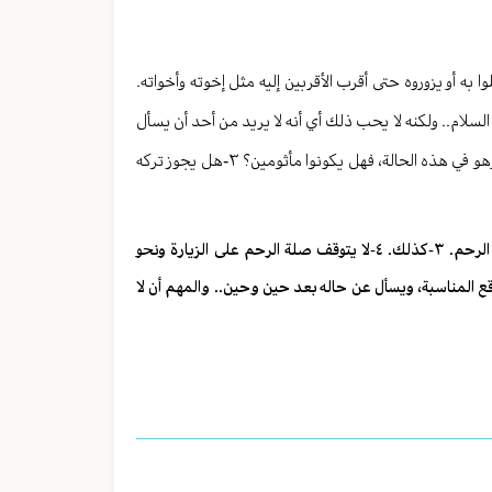
ه أو يزوروه حتى أقرب الأقربين إليه مثل إخوته وأخواته.
لسلام.. ولكنه لا يحب ذلك أي أنه لا يريد من أحد أن يسأل
عنه ولا يريد أن يسأل عن أحد: ١-هل هو مأثوم بفعله هذا؟ ٢-إذا لم يصله أقاربه وهو في هذه الحالة، فهل يكونوا مأثومين؟ ٣-هل يجوز تركه
١-عدم حبه لذلك لا يعد إثماً إذا لم يقطع الرحم عملياً. ٢-لا يجوز قطع الرحم. ٣-كذلك. ٤-لا يتوقف صلة الرحم على الزيارة ونحو
واقع المناسبة، ويسأل عن حاله بعد حين وحين.. والمهم أن لا