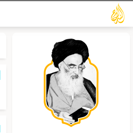
خطي
لى
لمحتوى
م
و