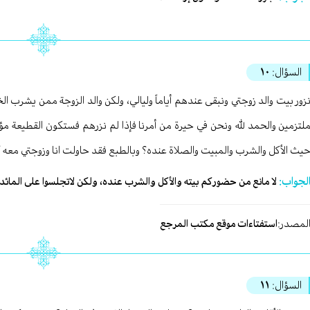
السؤال:
١٠
زور بيت والد زوجتي ونبقى عندهم أياماً وليالي، ولكن والد الزوجة ممن يشرب ال
لتزمين والحمد لله ونحن في حيرة من أمرنا فإذا لم نزرهم فستكون القطيعة مؤكد
يث الأكل والشرب والمبيت والصلاة عنده؟ وبالطبع فقد حاولت انا وزوجتي معه كل
لجواب:
لا مانع من حضوركم بيته والأكل والشرب عنده، ولكن لاتجلسوا على المائد
لمصدر:
استفتاءات موقع مكتب المرجع
السؤال:
١١