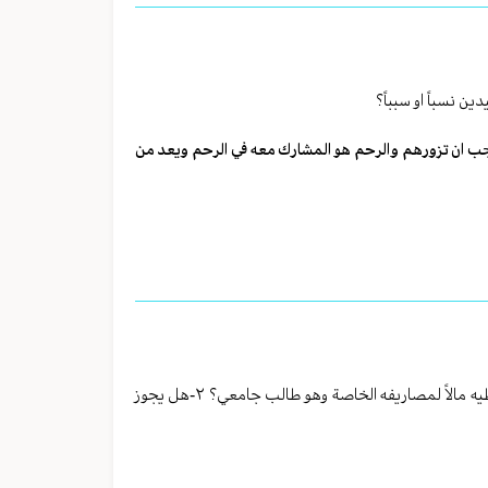
 نسباً او سبباً؟
يجب ان تزورهم والرحم هو المشارك معه في الرحم ويعد من
لي أخ غير ملتزم بالصلاة ويدخن ويسمع الغناء و ربما لايصوم: ١-هل يجوز أن اعطيه مالاً لمصاريفه الخاصة وهو طالب جامعي؟ ٢-هل يجوز