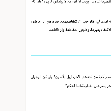
طيعة؟.. وهل يجب ان ازور من لا يبادلني الزيارة؟ واذا كان
ة امرعرفي، فالواجب ان لايقاطعهمم فيزورهم اذا مرضوا،
لاكتفاء بغيرها، ولاتجوز المقاطعة وإن قاطعك.
صدر أذية من أحدهم للآخر، فهل يأثمون؟ ولو كان الهجران
خر يصر على القطيعة،فما الحكم؟