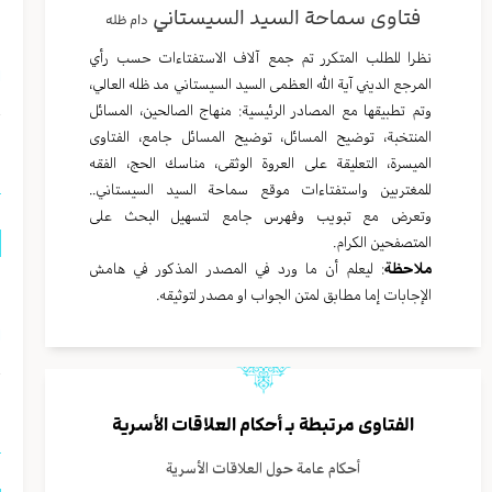
فتاوى سماحة السيد السيستاني
دام ظله
م
نظرا للطلب المتكرر تم جمع آلاف الاستفتاءات حسب رأي
ا
المرجع الديني آية الله العظمى السيد السيستاني مد ظله العالي،
وتم تطبيقها مع المصادر الرئيسية: منهاج الصالحين، المسائل
المنتخبة، توضيح المسائل، توضيح المسائل جامع، الفتاوى
ا
الميسرة، التعليقة على العروة الوثقى، مناسك الحج، الفقه
للمغتربين واستفتاءات موقع سماحة السيد السيستاني..
وتعرض مع تبويب وفهرس جامع لتسهيل البحث على
المتصفحين الكرام.
ملاحظة
: ليعلم أن ما ورد في المصدر المذكور في هامش
ه
الإجابات إما مطابق لمتن الجواب او مصدر لتوثيقه.
ا
ا
الفتاوى مرتبطة بـ
أحكام العلاقات الأسرية
أحكام عامة حول العلاقات الأسرية