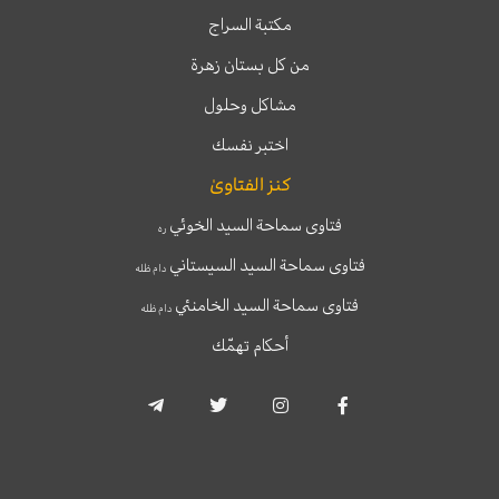
مكتبة السراج
من كل بستان زهرة
مشاكل وحلول
اختبر نفسك
كنز الفتاوىٰ
فتاوى سماحة السيد الخوئي
ره
فتاوى سماحة السيد السيستاني
دام ظله
فتاوى سماحة السيد الخامنئي
دام ظله
أحكام تهمّك
T
T
I
F
e
w
n
a
l
i
s
c
e
t
t
e
g
t
a
b
r
e
g
o
a
r
r
o
m
a
k