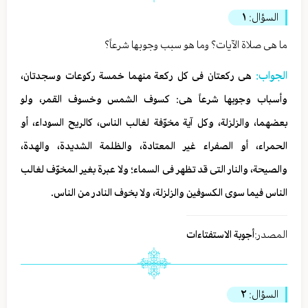
السؤال:
١
ما هی صلاة الآیات؟ وما هو سبب وجوبها شرعاً؟
الجواب:
هی رکعتان فی کل رکعة منهما خمسة رکوعات وسجدتان،
وأسباب وجوبها شرعاً هی: کسوف الشمس وخسوف القمر، ولو
بعضهما، والزلزلة، وکل آیة مخوّفة لغالب الناس، کالریح السوداء، أو
الحمراء، أو الصفراء غیر المعتادة، والظلمة الشدیدة، والهدة،
والصیحة، والنار التی قد تظهر فی السماء؛ ولا عبرة بغیر المخوّف لغالب
الناس فیما سوی الکسوفین والزلزلة، ولا بخوف النادر من الناس.
المصدر:
أجوبة الاستفتاءات
السؤال:
٢