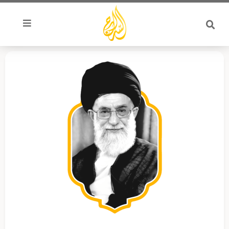
خطي
لى
لمحتوى