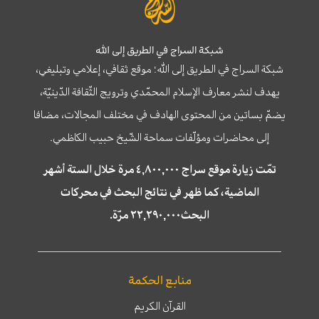
شبكة السراج في الطريق إلى الله
شبكة السراج في الطريق إلى الله؛ موقع ثقافي، إعلامي وتبليغي،
يهدف لنشر معارف الإسلام المحمّدي وترويج الثّقافة الدّينيّة،
يضمّ بساتين من المحتوى الهادف في مختلف المجالات، مضافا
إلى محاضرات ومؤلّفات سماحة الشّيخ حبيب الكاظمي.
تمّت زيارة موقع سراج ٤,٨٠٠,٠٠٠ مرة خلال الستة أشهر
الماضية، كما ظهر في نتائج البحث في محركات
البحث٢٢,٢٩٠,٠٠٠ مرّة.
منابع الحكمة
القرآن الكريم