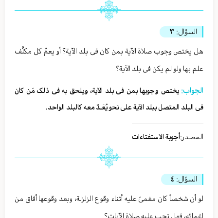
السؤال:
٣
هل یختص وجوب صلاة الآیة بمن کان فی بلد الآیة؟ أو یعمّ کل مکلَّف
علم بها ولو لم یکن فی بلد الآیة؟
الجواب:
یختص وجوبها بمن فی بلد الآیة، ویلحق به فی ذلک مَن کان
فی البلد المتصل ببلد الآیة علی نحو یُعَـدّ معه کالبلد الواحد.
المصدر:
أجوبة الاستفتاءات
السؤال:
٤
لو أن شخصاً کان مغمیً علیه أثناء وقوع الزلزلة، وبعد وقوعها أفاق من
إغمائه، فهل تجب علیه صلاة الآیات؟