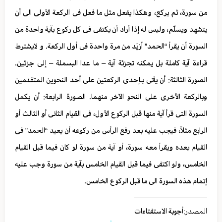
من سورة، ثم یرکع، وهکذا یفعل مثل ما فعل فی الرکعة الأولی الی أن
یتشهد ویسلّم، ولیس له إذا أراد أن یکتفی فی کل رکوع بآیة واحدة من
السورة أن یقرأ “الحمد” أزیَد من مرة واحدة فی أول الرکعة. و لایشترط
قراءة آیة کاملة بل یمکنه تجزئة آیة – ما عدا البسملة – إلی جزئین.
الصورة الثالثة: أن یأتی بـإحدی الرکعتین علی أحد النحوین المتقدمین
وبالرکعة الأخری علی النحو الآخر منهما. الصورة الرابعة: أن یکمل
السورة التی قرأ آیة منها قبل الرکوع الأول، فی القیام الثانی أو الثالث أو
الرابع مثلاً، فیجب علیه بعد رفع الرأس من رکوعه أن یعید “الحمد” فی
القیام بعده ویقرأ معه سورة، أو آیة من سورة لو کان فیما قبل القیام
الخامس، ولو اکتفی فیما قبل القیام الخامس بآیة من سورة وجب علیه
إتمام هذه السورة الی ما قبل الرکوع الخامس.
المصدر:
أجوبة الاستفتاءات