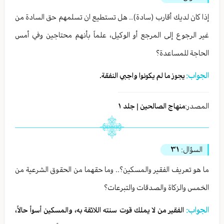
إذا كان لديك أقارب (سادة).. هل تستطيع ان تسلمهم حق السادة من
غير الرجوع إلى المرجع أو الوكيل، علماً بأنهم محتاجين وفي أمس
الحاجة للمساعدة؟
الجواب:
يجوز ما لم يكونوا واجبي النفقة.
المصدر:
منهاج الصالحين | جلد ١
السؤال:
٣١
ما هو تعريف الفقير والمسكين؟.. وما حقهما من الحقوق الشرعية من
الخمس والزكاة والصدقات والتبرعات؟
الجواب:
الفقير من لا يملك قوت سنته اللائقة به، والمسكين أسوأ حالاً،