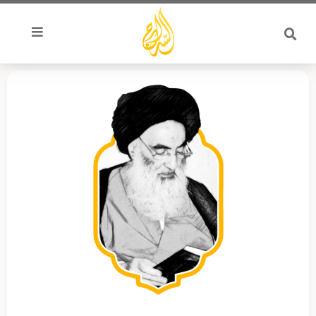
خطي
لى
لمحتوى