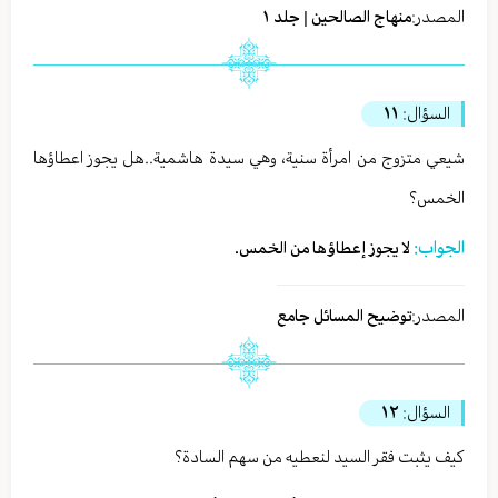
المصدر:
منهاج الصالحين | جلد ١
السؤال:
١١
شيعي متزوج من امرأة سنية، وهي سيدة هاشمية..هل يجوز اعطاؤها
الخمس؟
الجواب:
لا يجوز إعطاؤها من الخمس.
المصدر:
توضيح المسائل جامع
السؤال:
١٢
كيف يثبت فقر السيد لنعطيه من سهم السادة؟