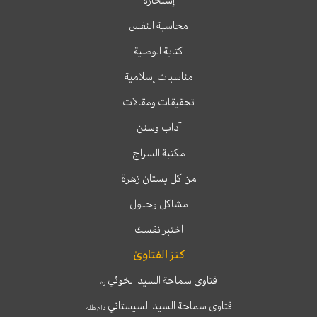
إستخارة
محاسبة النفس
كتابة الوصية
مناسبات إسلامية
تحقيقات ومقالات
آداب وسنن
مكتبة السراج
من كل بستان زهرة
مشاكل وحلول
اختبر نفسك
كنز الفتاوىٰ
فتاوى سماحة السيد الخوئي
ره
فتاوى سماحة السيد السيستاني
دام ظله