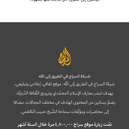
شبكة السراج في الطريق إلى الله
شبكة السراج في الطريق إلى الله؛ موقع ثقافي، إعلامي وتبليغي،
يهدف لنشر معارف الإسلام المحمّدي وترويج الثّقافة الدّينيّة،
يضمّ بساتين من المحتوى الهادف في مختلف المجالات، مضافا
إلى محاضرات ومؤلّفات سماحة الشّيخ حبيب الكاظمي.
تمّت زيارة موقع سراج ٤,٨٠٠,٠٠٠ مرة خلال الستة أشهر