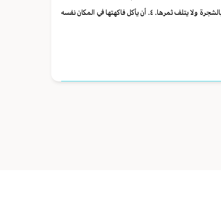
وجوبًا. ٢. أن يكون قد مرّ بها على سبيل الصدفة لا بقصد أكل الفاكهة. ٣. أن لا يضرّ بالشجرة ولا يتلف ثمرها. ٤. أن يأكل فاكهتها في المكان نفسه