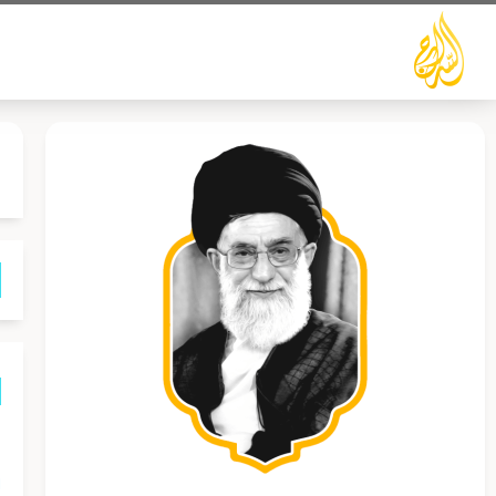
خطي
لى
لمحتوى
م
ا