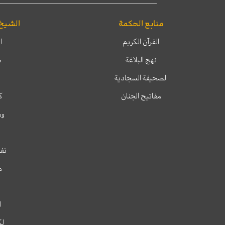
منابع الحكمة
الشيخ
القرآن الكريم
ا
نهج البلاغة
م
الصحيفة السجادية
مفاتيح الجنان
ك
وم
تفس
م
ا
لك