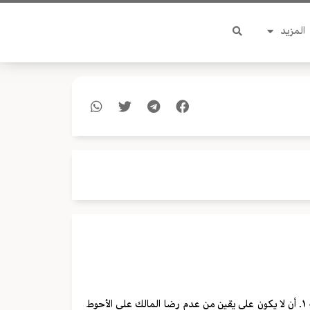
المزيد
من يمرّ بشجرة فاكهة، يجوز له أن يأكل من ثمرها مع توفّر الشروط التالية ١. أن لا يكون على يقين من عدم رضا المالك علی الأحوط