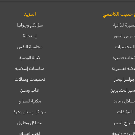
 حبيب الكاظمي
المزيد
لسيرة الذاتية
سؤالكم وجوابنا
عرض الصور
إستخارة
المحاضرات
محاسبة النفس
لمات قصيرة
كتابة الوصية
ضة تفسيرية
مناسبات إسلامية
جواهر البحار
تحقيقات ومقالات
ير المتدبرين
آداب وسنن
سائل وردود
مكتبة السراج
المؤلفات
من كل بستان زهرة
لسراج المنير
مشاكل وحلول
ل زوج وزوجة
اختبر نفسك