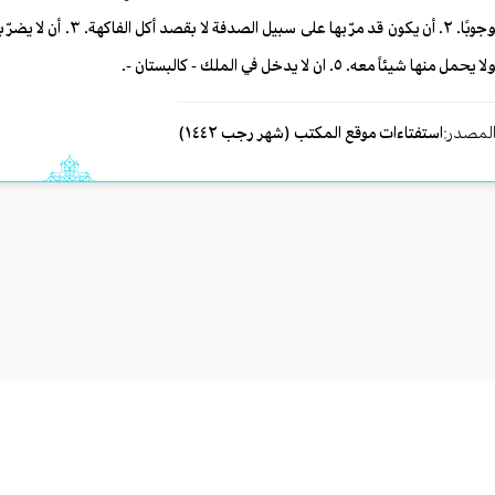
لا يحمل منها شيئاً معه. ٥. ان لا يدخل في الملك - كالبستان -.
لمصدر:
استفتاءات موقع المكتب (شهر رجب ١٤٤٢)