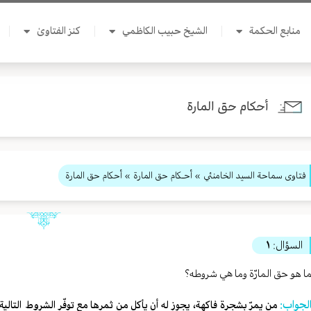
منابع الحكمة
الشيخ حبيب الكاظمي
كنز الفتاوىٰ
أحكام حق المارة
فتاوى سماحة السيد الخامنئي
»
أحـكام حق المارة
» أحكام حق المارة
السؤال:
١
ا هو حق المارّة وما هي شروطه؟
لجواب: