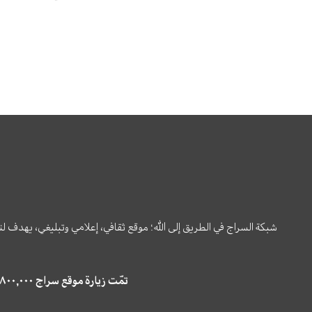
شبكة السراج في الطريق إلى الله؛ موقع ثقافي، إعلامي وتبليغي، يهدف ل
تمّت زيارة موقع سراج ٤,٨٠٠,٠٠٠ مرة خلال الستة أشهر الماضية، كما ظهر في نتائج البحث في محركات البحث٢٢,٢٩٠,٠٠٠ مرّة.