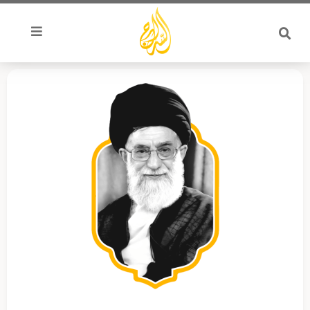
خطي
لى
لمحتوى