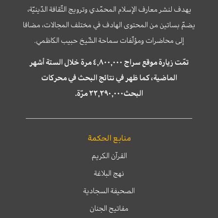
يهدف لنشر معارف الإسلام المحمّدي وترويج الثّقافة الدّينيّة،
يضمّ بساتين من المحتوى الهادف في مختلف المجالات، مضافا
إلى محاضرات ومؤلّفات سماحة الشّيخ حبيب الكاظمي.
تمّت زيارة موقع سراج ٤,٨٠٠,٠٠٠ مرة خلال الستة أشهر
الماضية، كما ظهر في نتائج البحث في محركات
البحث٢٢,٢٩٠,٠٠٠ مرّة.
منابع الحكمة
القرآن الكريم
نهج البلاغة
الصحيفة السجادية
مفاتيح الجنان