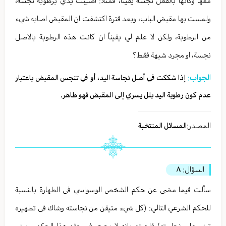
معها وكأنها بالفعل نجسة يقيناً، فمثلاً: اصيبت يدي برطوبة نجسة،
ولمست بها مقبض الباب، وبعد فترة اكتشفت ان المقبض اصابه شيء
من الرطوبة، ولكن لا علم لي يقيناً ان كانت هذه الرطوبة بالاصل
نجسة، او مجرد شبهة فقط؟
الجواب:
إذا شككت في أصل نجاسة اليد، أو في تنجس المقبض باعتبار
عدم كون رطوبة اليد بلل يسري إلى المقبض فهو طاهر.
المصدر:
المسائل المنتخبة
السؤال:
٨
سألت فيما مضى عن حكم الشخص الوسواسي فى الطهارة بالنسبة
للحكم الشرعي التالي: (كل شيء متيقن من نجاسته وشاك فى تطهيره
تبنى على نجاسته) فاجبتم بانه لا يجري فى حقه هذا الحكم، ويبنى