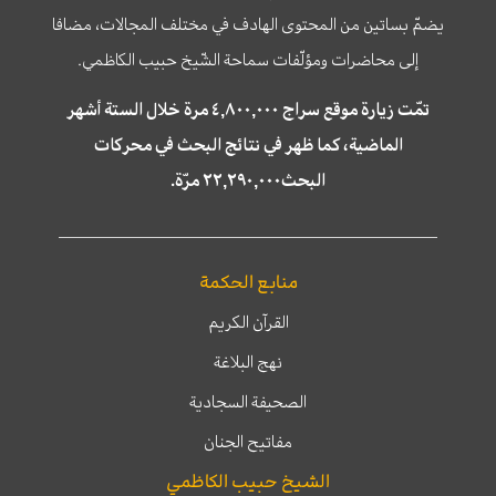
يضمّ بساتين من المحتوى الهادف في مختلف المجالات، مضافا
إلى محاضرات ومؤلّفات سماحة الشّيخ حبيب الكاظمي.
تمّت زيارة موقع سراج ٤,٨٠٠,٠٠٠ مرة خلال الستة أشهر
الماضية، كما ظهر في نتائج البحث في محركات
البحث٢٢,٢٩٠,٠٠٠ مرّة.
منابع الحكمة
القرآن الكريم
نهج البلاغة
الصحيفة السجادية
مفاتيح الجنان
الشيخ حبيب الكاظمي