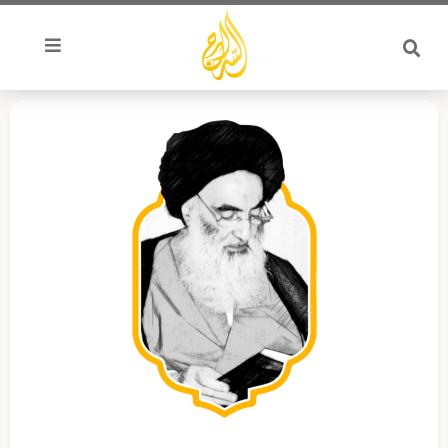
خطي
لى
لمحتوى