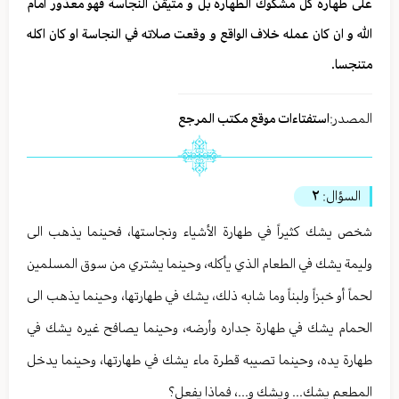
على طهارة كل مشكوك الطهارة بل و متيقن النجاسة فهو معذور امام
الله و ان كان عمله خلاف الواقع و وقعت صلاته في النجاسة او كان اكله
متنجسا.
المصدر:
استفتاءات موقع مكتب المرجع
السؤال:
٢
شخص يشك كثيراً في طهارة الأشياء ونجاستها، فحينما يذهب الى
وليمة يشك في الطعام الذي يأكله، وحينما يشتري من سوق المسلمين
لحماً أو خبزاً ولبناً وما شابه ذلك، يشك في طهارتها، وحينما يذهب الى
الحمام يشك في طهارة جداره وأرضه، وحينما يصافح غيره يشك في
طهارة يده، وحينما تصيبه قطرة ماء يشك في طهارتها، وحينما يدخل
المطعم يشك... ويشك و...، فماذا يفعل؟