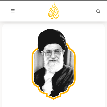
خطي
لى
لمحتوى