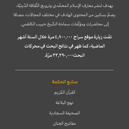
يهدف لنشر معارف الإسلام المحمّدي وترويج الثّقافة الدّينيّة،
يضمّ بساتين من المحتوى الهادف في مختلف المجالات، مضافا
إلى محاضرات ومؤلّفات سماحة الشّيخ حبيب الكاظمي.
تمّت زيارة موقع سراج ٤,٨٠٠,٠٠٠ مرة خلال الستة أشهر
الماضية، كما ظهر في نتائج البحث في محركات
البحث٢٢,٢٩٠,٠٠٠ مرّة.
منابع الحكمة
القرآن الكريم
نهج البلاغة
الصحيفة السجادية
مفاتيح الجنان