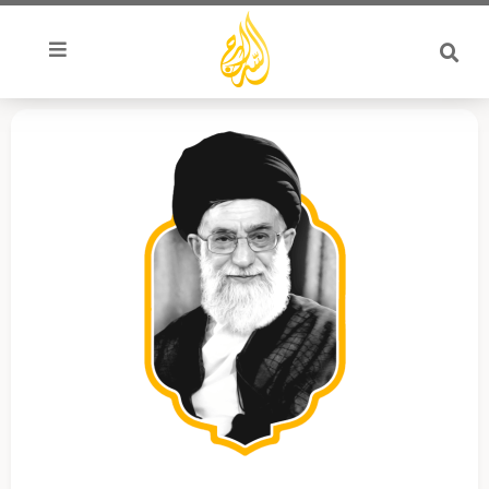
خطي
لى
لمحتوى