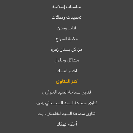
مناسبات إسلامية
تحقيقات ومقالات
آداب وسنن
مكتبة السراج
من كل بستان زهرة
مشاكل وحلول
اختبر نفسك
كنز الفتاوىٰ
فتاوى سماحة السيد الخوئي
ره
فتاوى سماحة السيد السيستاني
دام ظله
فتاوى سماحة السيد الخامنئي
دام ظله
أحكام تهمّك
T
T
I
F