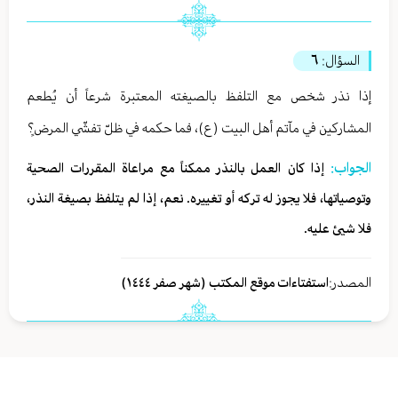
السؤال:
٦
إذا نذر شخص مع التلفظ بالصيغته المعتبرة شرعاً أن يُطعم
المشاركين في مآتم أهل البيت (ع)، فما حكمه في ظلّ تفشّي المرضٍ؟
الجواب:
إذا كان العمل بالنذر ممكناً مع مراعاة المقررات الصحیة
وتوصياتها، فلا يجوز له تركه أو تغييره. نعم، إذا لم يتلفظ بصيغة النذر،
فلا شيئ عليه.
المصدر:
استفتاءات موقع المكتب (شهر صفر ١٤٤٤)