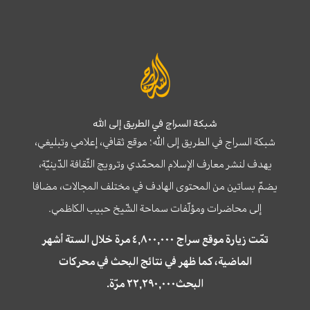
شبكة السراج في الطريق إلى الله
شبكة السراج في الطريق إلى الله؛ موقع ثقافي، إعلامي وتبليغي،
يهدف لنشر معارف الإسلام المحمّدي وترويج الثّقافة الدّينيّة،
يضمّ بساتين من المحتوى الهادف في مختلف المجالات، مضافا
إلى محاضرات ومؤلّفات سماحة الشّيخ حبيب الكاظمي.
تمّت زيارة موقع سراج ٤,٨٠٠,٠٠٠ مرة خلال الستة أشهر
الماضية، كما ظهر في نتائج البحث في محركات
البحث٢٢,٢٩٠,٠٠٠ مرّة.