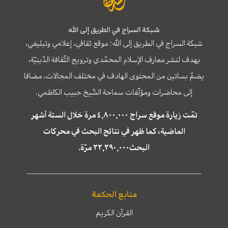
شبكة السراج في الطريق إلى الله
شبكة السراج في الطريق إلى الله؛ موقع ثقافي، إعلامي وتبليغي،
يهدف لنشر معارف الإسلام المحمّدي وترويج الثّقافة الدّينيّة،
يضمّ بساتين من المحتوى الهادف في مختلف المجالات، مضافا
إلى محاضرات ومؤلّفات سماحة الشّيخ حبيب الكاظمي.
تمّت زيارة موقع سراج ٤,٨٠٠,٠٠٠ مرة خلال الستة أشهر
الماضية، كما ظهر في نتائج البحث في محركات
البحث٢٢,٢٩٠,٠٠٠ مرّة.
منابع الحكمة
القرآن الكريم