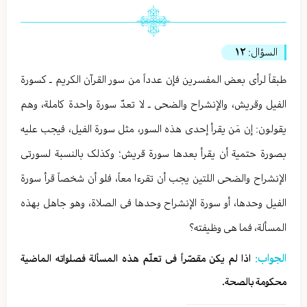
السؤال:
١٢
طبقاً لرأی بعض المفسرین فإن عدداً من سور القرآن الکریم ـ کسورة
الفیل وقریش، والإنشراح والضحی ـ لا تعدّ سورة واحدة کاملة، وهم
یقولون: إن مَن یقرأ إحدی هذه السور، مثل سورة الفیل، فیجب علیه
بصورة حتمیة أن یقرأ بعدها سورة قریش؛ وکذلک بالنسبة لسورتی
الإنشراح والضحی اللتین یجب أن تقرءا معاً، فلو أن شخصاً قرأ سورة
الفیل وحدها، أو سورة الإنشراح وحدها فی الصلاة، وهو جاهل بهذه
المسألة، فما هی وظیفته؟
الجواب:
اذا لم یکن مقصّراً فی تعلّم هذه المسألة فصلواته الماضیة
محکومة بالصحة.