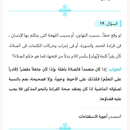
السؤال:
١٩
لو وقع خطأ ـ بسبب التهاون، أو بسبب اللهجة التی یتکلم بها الإنسان ـ
فی قراءة الحمد والسورة، أو فی إعراب وحرکات الکلمات فی الصلاة،
کأن یقرأ کلمة {یُولَد} بکسر اللام بدلاً من فتحها، فما هو حکم الصلاة؟
الجواب:
إذا کان متعمداً فالصلاة باطلة وإذا کان جاهلاً مقصّراً (قادراً
علی التعلّم) فکذلک علی الأحوط وجوباً، وإلا فصحیحة، نعم بالنسبة
لصلواته الماضیة اذا کان یعتقد صحة القراءة بالنحو المذکور فلا یجب
علیه قضاؤها.
المصدر:
أجوبة الاستفتاءات