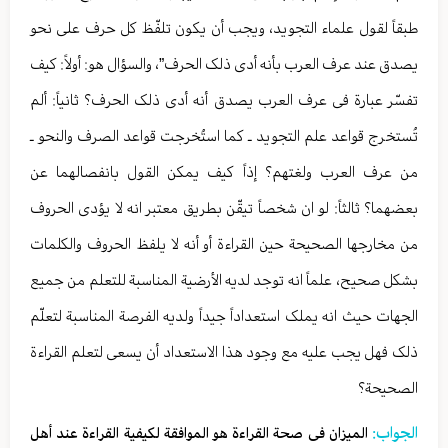
طبقاً لقول علماء التجوید، ویجب أن یکون تلفّظ کل حرف علی نحو
یصدق عند عرف العرب بأنه أدی ذلک الحرف”، والسؤال هو: أولاً: کیف
تفسّر عبارة فی عرف العرب یصدق أنه أدی ذلک الحرف؟ ثانیاً: ألم
تُستخرج قواعد علم التجوید ـ کما استُخرجت قواعد الصرف والنحو ـ
من عرف العرب ولغتهم؟ إذاً کیف یمکن القول بانفصالهما عن
بعضهما؟ ثالثاً: لو ان شخصاً تیقّن بطریق معتبر انه لا یؤدی الحروف
من مخارجها الصحیحة حین القراءة أو أنه لا یلفظ الحروف والکلمات
بشکل صحیح، علماً انه توجد لدیه الأرضیة المناسبة للتعلم من جمیع
الجهات حیث انه یملک استعداداً جیداً ولدیه الفرصة المناسبة لتعلّم
ذلک فهل یجب علیه مع وجود هذا الاستعداد أن یسعی لتعلم القراءة
الصحیحة؟
الجواب:
المیزان فی صحة القراءة هو الموافقة لکیفیة القراءة عند أهل