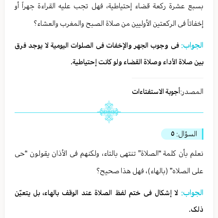
بسبع عشرة رکعة قضاء إحتیاطیة، فهل تجب علیه القراءة جهراً أو
إخفاتاً فی الرکعتین الأولیین من صلاة الصبح والمغرب والعشاء؟
الجواب:
فی وجوب الجهر والإخفات فی الصلوات الیومیة لا یوجد فرق
بین صلاة الأداء وصلاة القضاء ولو کانت إحتیاطیة.
المصدر:
أجوبة الاستفتاءات
السؤال:
٥
نعلم بأن کلمة “الصلاة” تنتهی بالتاء، ولکنهم فی الأذان یقولون “حی
علی الصلاه” (بالهاء)، فهل هذا صحیح؟
الجواب:
لا إشکال فی ختم لفظ الصلاة عند الوقف بالهاء، بل یتعیّن
ذلک.