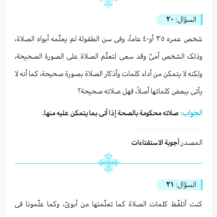
السؤال:
٢٠
شخص عمره ٣٥ أو٤٠ عاماً، وفی سن الطفولة لم یعلّمه أبواه الصلاة،
وذلک الشخص أمیّ وقد سعی لتعلّم الصلاة علی الصورة الصحیحة،
ولکنه لا یتمکن من أداء کلمات وأذکار الصلاة بصورة صحیحة، کما أنه لا
یأتی ببعض کلماتها أصلاً، فهل صلاته صحیحة؟
الجواب:
صلاته محکومة بالصحة إذا أتی بما یتمکن علیه منها.
المصدر:
أجوبة الاستفتاءات
السؤال:
٢١
کنت أتلفّظ کلمات الصلاة کما تعلّمتها من أبویّ، وکما علّمونا فی