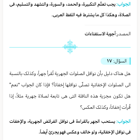
الجواب:
یجب تعلّم التکبیرة، والحمد، والسورة، والتشهد والتسلیم، فی
الصلاة، وهکذا کل ما یشترط فیه اللفظ العربی.
المصدر:
أجوبة الاستفتاءات
السؤال:
١٧
هل هناک دلیل بأن نوافل الصلوات الجهریة تُقرأ جهراً، وکذلک بالنسبة
الی الصلوات الإخفاتیة تصلّی نوافلها إخفاتاً؟ فإذا کان الجواب “نعم”
هل تکون مجزیة هذه النافلة التی هی تابعة لصلاة جهریة مثلاً، إذا
قُرِأت إخفاتاً، وکذلک العکس؟
الجواب:
یستحب الجهر بالقراءة فی نوافل الفرائض الجهریة، والإخفات
فی نوافل الإخفاتیة، ولو خالف وعکس فهو یجزئ أیضاً.