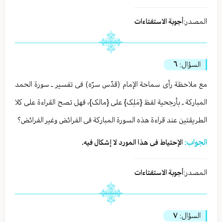
المصدر:
أجوبة الاستفتاءات
السؤال:
٦
مع ملاحظة رأی سماحة الإمام (قدّس سرّه) فی تفسیر ـ سورة الحمد
المبارکة ـ بأرجحیة لفظ {مَلِک} علی {مالک}، فهل تصح القراءة علی کلا
الطریقتین عند قراءة هذه السورة المبارکة فی الفرائض وغیر الفرائض؟
الجواب:
الإحتیاط فی هذا المورد لا إشکال فیه.
المصدر:
أجوبة الاستفتاءات
السؤال:
٧