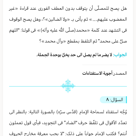
هل یصح للمصلّی أن یتوقف بدون العطف الفوری عند قراءة «غیر
المغضوب علیهم…» ثم یأتی بـ «ولا الضالین»؟، وهل یصح الوقوف
فی التشهد عند کلمة «محمد(صلّی الله علیه وآله)» فی قولنا: “اللهم
صلِّ علی محمد” ثم التلفظ بمقطع «وآل محمد»؟
الجواب:
لا یضر ما لم یصل الی حد یخلّ بوحدة الجملة.
المصدر:
أجوبة الاستفتاءات
السؤال:
٨
وُجّه استفتاء لسماحة الإمام (قدّس سرّه) بالصورة التالیة: بالنظر الی
تعدّد الأقوال فی تلفّظ حرف “الضاد” فی التجوید، فبأی قول تعملون
أنتم؟ فکتب الإمام جواباً علی ذلک: “لا یجب معرفة مخارج الحروف