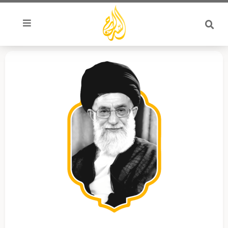
خطي
لى
لمحتوى