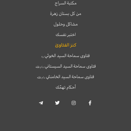
مكتبة السراج
من كل بستان زهرة
مشاكل وحلول
اختبر نفسك
كنز الفتاوىٰ
فتاوى سماحة السيد الخوئي
ره
فتاوى سماحة السيد السيستاني
دام ظله
فتاوى سماحة السيد الخامنئي
دام ظله
أحكام تهمّك
T
T
I
F
e
w
n
a
l
i
s
c
e
t
t
e
g
t
a
b
r
e
g
o
a
r
r
o
m
a
k