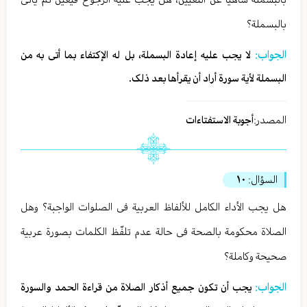
بالبسملة؟
الجواب:
لا یجب علیه إعادة البسملة، بل له الإکتفاء بما أتی به من
البسملة لأیة سورة أراد أن یقرأها بعد ذلک.
المصدر:
أجوبة الاستفتاءات
السؤال:
١٠
هل یجب الأداء الکامل للألفاظ العربیة فی الصلوات الواجبة؟ وهل
الصلاة محکومة بالصحة فی حالة عدم تلفّظ الکلمات بصورة عربیة
صحیحة وکاملة؟
الجواب:
یجب أن تکون جمیع أذکار الصلاة من قراءة الحمد والسورة