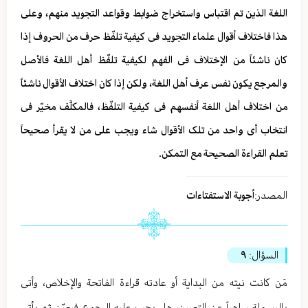
اللغة الذین تم اقتباس واستخراج ضوابط وقواعد التجوید منهم، وعلی
هذا فاختلاف أقوال علماء التجوید فی کیفیة تلفّظ حرف من الحروف إذا
کان ناشئاً من الإختلاف فی الفهم لکیفیة تلفّظ أهل اللغة فالأصل
والمرجع یکون نفس عرف أهل اللغة، ولکن إذا کان اختلاف الأقوال ناشئاً
من اختلاف أهل اللغة أنفسهم فی کیفیة التلفّظ، فالمکلَّف مخیّر فی
انتخاب أی واحد من تلک الأقوال شاء ویجب علی من لا یقرأ صحیحاً
تعلم القراءة الصحیحة مع التمکن.
المصدر:
أجوبة الاستفتاءات
السؤال:
٩
مَن کانت نیته من البدایة أو عادته قراءة الفاتحة والإخلاص، وأتی
بالبسملة ساهیاً عن التعیین، هل یجب علیه الرجوع فیعیّن ثم یأتی