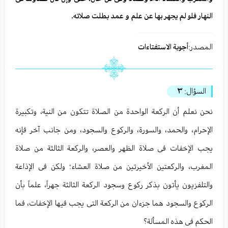
النهار فلو لم یجهر بها عن علم و عمد بطلت صلاته.
المصدر:
أجوبة الاستفتاءات
السؤال:
٣
نحن نعلم أن الرکعة الواحدة من الصلاة تتکون من النیة، وتکبیرة
الإحرام، والحمد، والسورة، والرکوع والسجود، ومن جانب آخر فإنه
یجب الإخفات فی صلاة الظهر والعصر، والرکعة الثالثة من صلاة
المغرب، والرکعتین الأخیرتین من صلاة العشاء؛ ولکن فی الإذاعة
والتلفزیون یأتون بذکر رکوع وسجود الرکعة الثالثة جهراً، علماً بأن
الرکوع والسجود هما جزءان من الرکعة التی یجب فیها الإخفات، فما
الحکم فی هذه المسألة؟