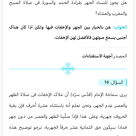
هل یجوز للنساء الجهر بقراءة الحمد والسورة فی صلاة الصبح
والمغرب والعشاء؟
الجواب:
هن بالخیار بین الجهر والإخفات فیها ولکن اذا کان هناک
أجنبی یسمع صوتهن فالأفضل لهن الإخفات.
المصدر:
أجوبة الاستفتاءات
السؤال:
١٥
یری سماحة الإمام (قدّس سرّه) أن ملاک الإخفات فی صلاة الظهر
والعصر عدم الجهر، ونحن نعلم أنه باستثناء عشرة أحرف فإن بقیة
الحروف جهریة، وعلی هذا فإذا صلّینا الظهر والعصر من دون جهر
فماذا سیکون حق الثمانیة عشر حرفاً الجهریة، نرجو توضیح هذه