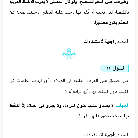
وغیرهما علی النحو الصحیح، ولو کان المصلّی لا یعرف الألفاظ العربیة
بالکیفیة التی یجب أن تُقرأ بها وجب علیه التعلّم، وحینما یعجز عن
التعلّم یکون معذوراً.
المصدر:
أجوبة الاستفتاءات
السؤال:
١١
هل یصدق علی القراءة القلبیة فی الصلاة ـ أی تردید الکلمات فی
القلب دون التلفظ بها ـ أنها قراءة أم لا؟
الجواب:
لا یصدق علیها عنوان القراءة، ولا یجزی فی الصلاة إلاّ التلفّظ
بها بحیث یصدق علیها القراءة.
المصدر:
أجوبة الاستفتاءات