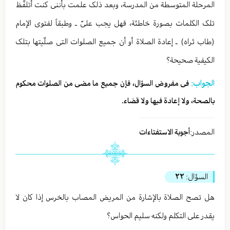
المرحلة المتوسطة من المدرسة، وبعد ذلک علمت بأننی کنت أتلفّظ
تلک الکلمات بصورة خاطئة، فهل یجب علیّ ـ وطبقاً لفتوی الإمام
(طاب ثراه) ـ إعادة الصلاة أو أن جمیع الصلوات التی صلّیتها بتلک
الکیفیة صحیحة؟
الجواب:
فی مفروض السؤال، فإن جمیع ما مضی من الصلوات محکوم
بالصحة، ولا إعادة فیها ولا قضاء.
المصدر:
أجوبة الاستفتاءات
السؤال:
٢٢
هل تصح الصلاة بالإشارة من المریض المصاب بالخرس إذا کان لا
یقدر علی التکلم ولکنه سلیم الحواس؟