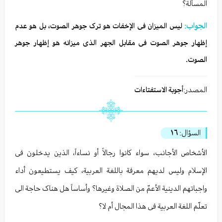
المسألة؟
الجواب:
لیس المیزان فی الإخفات هو ترک جوهر الصوت، بل هو عدم
إظهار جوهر الصوت فی مقابل الجهر الذی میزانه هو إظهار جوهر
الصوت.
المصدر:
أجوبة الاستفتاءات
السؤال:
١٦
الأشخاص الأجانب، سواء کانوا رجالاً أو نساءاً، الذین یدخلون فی
الإسلام ولیس لدیهم معرفة باللغة العربیة، کیف یستطیعون أداء
واجباتهم الدینیة الأعمّ من الصلاة وغیرها؟ وأساساً هل هناک حاجة الی
تعلّم اللغة العربیة فی هذا المجال أم لا؟