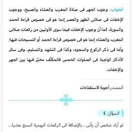
الجواب:
وجوب الجهر فی صلاة المغرب والعشاء والصبح، ووجوب
الإخفات فی صلاتی الظهر والعصر إنما هو فی خصوص قراءة الحمد
والسورة، کما أن وجوب الإخفات فیما سوی الأولیین من رکعات صلاتی
المغرب والعشاء إنما هو فی خصوص قراءة الحمد أو التسبیحات فیها؛
وأما فی ذکر الرکوع والسجود، وکذا فی التشهد والتسلیم، وفی سائر
الأذکار الواجبة فی الصلوات الخمس فالمکلَّف مخیّر فیها بین الجهر
والإخفات.
المصدر:
أجوبة الاستفتاءات
السؤال:
٤
لو أراد شخص أن یأتی ـ بالإضافة الی الرکعات الیومیة السبع عشرة ـ