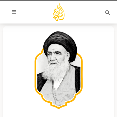
خطي
لى
لمحتوى