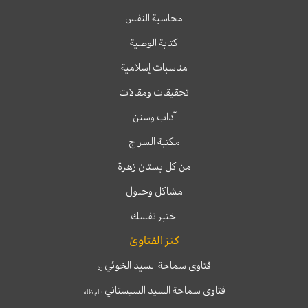
محاسبة النفس
كتابة الوصية
مناسبات إسلامية
تحقيقات ومقالات
آداب وسنن
مكتبة السراج
من كل بستان زهرة
مشاكل وحلول
اختبر نفسك
كنز الفتاوىٰ
فتاوى سماحة السيد الخوئي
ره
فتاوى سماحة السيد السيستاني
دام ظله