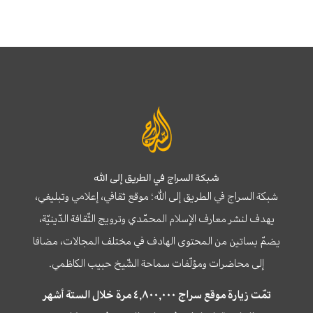
شبكة السراج في الطريق إلى الله
شبكة السراج في الطريق إلى الله؛ موقع ثقافي، إعلامي وتبليغي،
يهدف لنشر معارف الإسلام المحمّدي وترويج الثّقافة الدّينيّة،
يضمّ بساتين من المحتوى الهادف في مختلف المجالات، مضافا
إلى محاضرات ومؤلّفات سماحة الشّيخ حبيب الكاظمي.
تمّت زيارة موقع سراج ٤,٨٠٠,٠٠٠ مرة خلال الستة أشهر