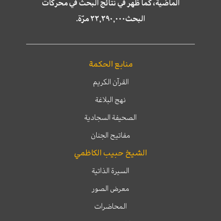
الماضية، كما ظهر في نتائج البحث في محركات
البحث٢٢,٢٩٠,٠٠٠ مرّة.
منابع الحكمة
القرآن الكريم
نهج البلاغة
الصحيفة السجادية
مفاتيح الجنان
الشيخ حبيب الكاظمي
السيرة الذاتية
معرض الصور
المحاضرات