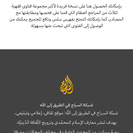
بإمكانك الحصول هنا على نسخة فريدة لأكبر مجموعة فتاوى فقهية
لثلاث من المراجع العظام التي قمنا على فحصها ومطابقتها مع
المصادر، كما بإمكانك التمتع بفهرس سلس ونافع للجميع يمكنك من
الوصول إلى الفتوى التي تبحث عنها بسهولة.
شبكة السراج في الطريق إلى الله
شبكة السراج في الطريق إلى الله؛ موقع ثقافي، إعلامي وتبليغي،
يهدف لنشر معارف الإسلام المحمّدي وترويج الثّقافة الدّينيّة،
يضمّ بساتين من المحتوى الهادف في مختلف المجالات، مضافا