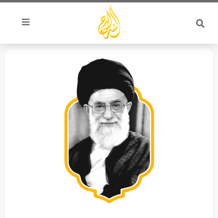
خطي
لى
لمحتوى