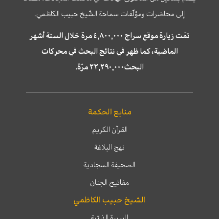
إلى محاضرات ومؤلّفات سماحة الشّيخ حبيب الكاظمي.
تمّت زيارة موقع سراج ٤,٨٠٠,٠٠٠ مرة خلال الستة أشهر
الماضية، كما ظهر في نتائج البحث في محركات
البحث٢٢,٢٩٠,٠٠٠ مرّة.
منابع الحكمة
القرآن الكريم
نهج البلاغة
الصحيفة السجادية
مفاتيح الجنان
الشيخ حبيب الكاظمي
السيرة الذاتية