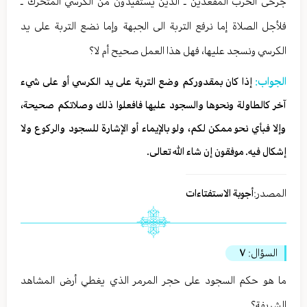
جرحى الحرب المقعدين ـ الذين يستفيدون من الكرسي المتحرك ـ
فلأجل الصلاة إما نرفع التربة الى الجبهة وإما نضع التربة على يد
الكرسي ونسجد عليها، فهل هذا العمل صحيح أم لا؟
الجواب:
إذا كان بمقدوركم وضع التربة على يد الكرسي أو على شيء
آخر كالطاولة ونحوها والسجود عليها فافعلوا ذلك وصلاتكم صحيحة،
وإلا فبأي نحو ممكن لكم، ولو بالإيماء أو الإشارة للسجود والركوع ولا
إشكال فيه. موفقون إن شاء الله تعالى.
المصدر:
أجوبة الاستفتاءات
السؤال:
٧
ما هو حكم السجود على حجر المرمر الذي يغطي أرض المشاهد
الشريفة؟