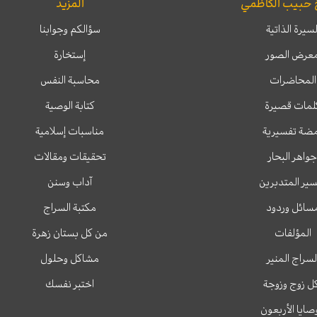
 حبيب الكاظمي
المزيد
لسيرة الذاتية
سؤالكم وجوابنا
عرض الصور
إستخارة
المحاضرات
محاسبة النفس
لمات قصيرة
كتابة الوصية
ضة تفسيرية
مناسبات إسلامية
جواهر البحار
تحقيقات ومقالات
ير المتدبرين
آداب وسنن
سائل وردود
مكتبة السراج
المؤلفات
من كل بستان زهرة
لسراج المنير
مشاكل وحلول
ل زوج وزوجة
اختبر نفسك
وصايا الأربعون