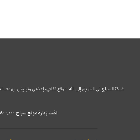
شبكة السراج في الطريق إلى الله؛ موقع ثقافي، إعلامي وتبليغي، يهدف ل
تمّت زيارة موقع سراج ٤,٨٠٠,٠٠٠ مرة خلال الستة أشهر الماضية، كما ظهر في نتائج البحث في محركات البحث٢٢,٢٩٠,٠٠٠ مرّة.