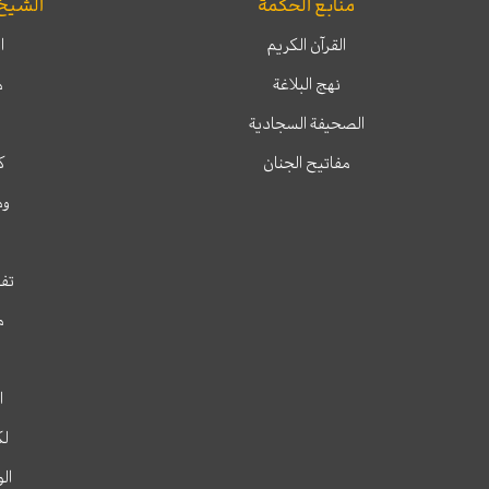
منابع الحكمة
الشيخ
القرآن الكريم
ا
نهج البلاغة
م
الصحيفة السجادية
مفاتيح الجنان
ك
وم
تفس
م
ا
لك
ال