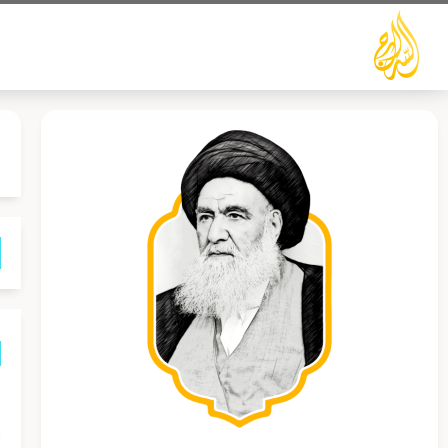
خطي
لى
لمحتوى
ه
ا