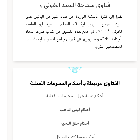
فتاوى سماحة السيد الخوئي
ره
نظرا إلى كثرة الأسئلة الواردة من عدد كبير من الباقين على
تقليد المرجع المبرور آية الله العظمى السيد ابو القاسم
(قدس سره)
الخوئي
، تم جمع هذه الفتاوى من كتاب صراط النجاة
بأجزائه الثلاثة، وتم تبويبها في فهرس جامع لتسهيل البحث على
ه
المتصفحين الكرام.
ا
الفتاوى مرتبطة بـ
أحــكام المحرمات الفعلية
أحكام عامة حول المحرمات الفعلية
م
أحكام لبس الذهب
ا
أحكام حلق اللحية
أحكام حفظ كتب الضلال