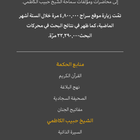
إلى محاضرات ومؤلّفات سماحة الشّيخ حبيب الكاظمي.
تمّت زيارة موقع سراج ٤,٨٠٠,٠٠٠ مرة خلال الستة أشهر
الماضية، كما ظهر في نتائج البحث في محركات
البحث٢٢,٢٩٠,٠٠٠ مرّة.
منابع الحكمة
القرآن الكريم
نهج البلاغة
الصحيفة السجادية
مفاتيح الجنان
الشيخ حبيب الكاظمي
السيرة الذاتية