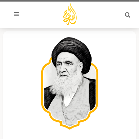
خطي
لى
لمحتوى