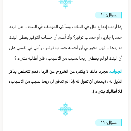
السؤال:
١٠
إذا أردت إيداع مال في البنك ، وسألني الموظف في البنك .. هل تريد
حسابا جاريا ، أو حساب توفير؟ وأنا أعلم أن حساب التوفير يعطي البنك
به ربحا .. فهل يجوز لي أن أجعله حساب توفير ، وأبني في نفسي على
أن البنك لو لم يعطني ربحا لسبب من الاسباب ، فلن أطالبه بشيء ؟
الجواب:
مجرد ذلك لا يكفي عن الخروج عن الربا ، نعم تتخلص بذكر
الذيل له : (بمعنى أن تقول له :إذا لم تدفع لي ربحا لسبب من الاسباب ،
فلا أطالبك بشيء ).
السؤال:
١١