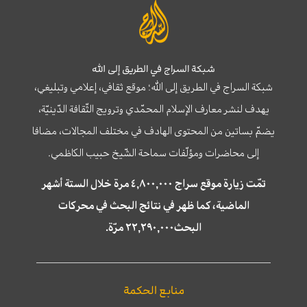
شبكة السراج في الطريق إلى الله
شبكة السراج في الطريق إلى الله؛ موقع ثقافي، إعلامي وتبليغي،
يهدف لنشر معارف الإسلام المحمّدي وترويج الثّقافة الدّينيّة،
يضمّ بساتين من المحتوى الهادف في مختلف المجالات، مضافا
إلى محاضرات ومؤلّفات سماحة الشّيخ حبيب الكاظمي.
تمّت زيارة موقع سراج ٤,٨٠٠,٠٠٠ مرة خلال الستة أشهر
الماضية، كما ظهر في نتائج البحث في محركات
البحث٢٢,٢٩٠,٠٠٠ مرّة.
منابع الحكمة