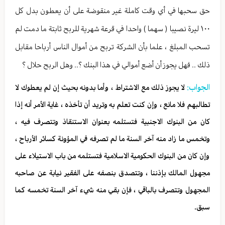
حق سحبها في أي وقت كاملة غير منقوضة على أن يعطون بدل كل
١٠٠ ليرة نصيبا ( سهما ) واحدا في قرعة شهرية للربح ثابتة ما دمت لم
تسحب المبلغ ، علما بأن الشركة تربح من أموال الناس أرباحا مقابل
ذلك .. فهل يجوز أن أضع أموالي في هذا البنك ؟.. وهل الربح حلال ؟
الجواب:
لا يجوز ذلك مع الاشتراط ، وأما بدونه بحيث إن لم يعطوك لا
تطالبهم فلا مانع ، وإن كنت تعلم به وتريد أن تأخذه ، غاية الأمر أنه إذا
كان من البنوك الاجنبية فتستلمه بعنوان الاستنقاذ وتتصرف فيه ،
وتخمس ما زاد منه آخر السنة ما لم تصرفه في المؤونة كسائر الأرباح ،
وإن كان من البنوك الحكومية الاسلامية فتستلمه من باب الاستيلاء على
مجهول المالك بإذننا ، وتتصدق بنصفه على الفقير نيابة عن صاحبه
المجهول وتتصرف بالباقي ، فإن بقي منه شيء آخر السنة تخمسه كما
سبق.