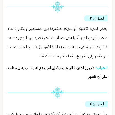
السؤال:
٣
بعض البنوك الاهلية ، أو البنوك المشتركة بين المسلمين والكفار إذا جاء
شخص ليودع لديها أمواله في حساب الادخار تخيره بين الربح وعدمه ،
فاذا إختار الربح أي نسبة مئوية ( فائدة الأموال ) لا يسع البنك التخلف
عن دفعها إلى المودع .. فما حكم هذه الفائدة ؟
الجواب:
لا يجوز اشتراط الربح بحيث إن لم يدفع له يطالب به ويستلمه
على أي تقدير.
السؤال:
٤
وعلى فرض جوازها .. هل يشترط أن يأخذ هذه الفائدة ويسلمها لكم ،