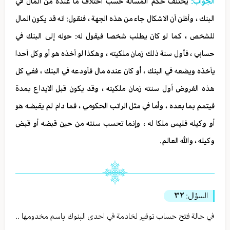
الجواب:
يختلف حكم المسألة حسب اختلاف ما عنده من المال في
البنك ، وأظن أن الاشكال جاء من هذه الجهة ، فنقول: انه قد يكون المال
للشخص ، كما لو كان يطلب شخصا فيقول له: حوله إلى البنك في
حسابي ، فأول سنة ذلك زمان ملكيته ، وهكذا لو أخذه هو أو وكل أحدا
يأخذه ويضعه في البنك ، أو كان عنده مال فأودعه في البنك ، ففي كل
هذه الفروض أول سنته زمان ملكيته ، وقد يكون قبل الايداع بمدة
فيتمم بما بعده ، وأما في مثل الراتب الحكومي ، فما دام لم يقبضه هو
أو وكيله فليس ملكا له ، وإنما تحسب سنته من حين قبضه أو قبض
وكيله ، والله العالم.
السؤال:
٣٢
في حالة فتح حساب توفير لخادمة في احدى البنوك باسم مخدومها ..