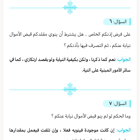
السؤال:
٦
على فرض إذنكم الخاص .. هل يشترط أن ينوي مقلدكم قبض الأموال
نيابة عنكم ، ثم التصرف فيها بأذنكم ؟
الجواب:
نعم كما ذكرنا ، ولكن بكيفية النيابة ولو بقصد ارتكازي ، كما في
سائر الأمور المبنية على النية.
السؤال:
٧
وما الحكم لو لم ينو قبض الأموال نيابة عنكم ؟
الجواب:
إن كانت موجودة فينويه فعلا ، وإن تلفت فيعمل بمقدارها