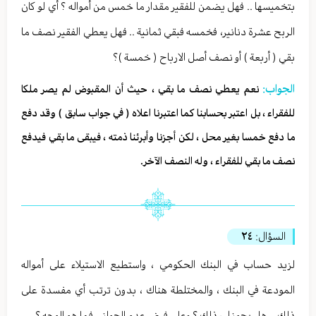
بتخميسها .. فهل يضمن للفقير مقدار ما خمس من أمواله ؟ أي لو كان
الربح عشرة دنانير، فخمسه فبقي ثمانية .. فهل يعطي الفقير نصف ما
بقي ( أربعة ) أو نصف أصل الارباح ( خمسة )؟
الجواب:
نعم يعطي نصف ما بقي ، حيث أن المقبوض لم يصر ملكا
للفقراء ، بل اعتبر بحسابنا كما اعتبرنا اعلاه ( في جواب سابق ) وقد دفع
ما دفع خمسا بغير محل ، لكن أجزنا وأبرئنا ذمته ، فيبقى ما بقي فيدفع
نصف ما بقي للفقراء ، وله النصف الآخر.
السؤال:
٢٤
لزيد حساب في البنك الحكومي ، واستطيع الاستيلاء على أمواله
المودعة في البنك ، والمختلطة هناك ، بدون ترتب أي مفسدة على
ذلك .. هل يجوز لي ذلك ؟ وعلى فرض عدم الجواز .. فما هو الوجه ؟