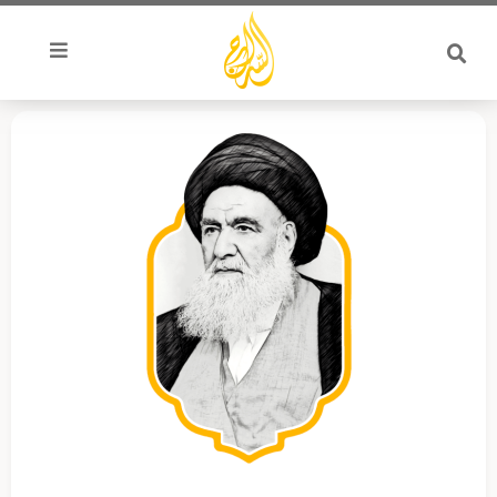
خطي
لى
لمحتوى