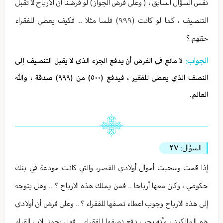
نفس السؤال السابق ، ( وعلى فرض الجواز ) لو فرضنا أن الارباح لا تقبل
التنصيف ، كما لو كانت (٩٩٩) فلسا مثلا .. فكيف يعطي للفقراء
حقهم ؟
الجواب:
لا مانع في الفرض أن يدفع الجزء الذي لا يقبل التنصيف إلى
النصف الذي يعطى للفقير ، فيدفع (٥٠٠) من (٩٩٩) صدقة ، والله
العالم.
السؤال:
٢٧
إذا قمت وسحبت أموال أولادي القصر، والتي كانت مودعة في بنك
حكومي ، وكان معها أرباحا .. فمن يملك هذه الارباح ؟ .. وهل يتوجه
إلى هذه الارباح وجوب اعطاء نصفها للفقراء ؟ .. وعلى فرض أن أولادي
هم المالكين ، وأنه يجب دفع نصفها للفقراء .. فهل يجوز للاب القيام